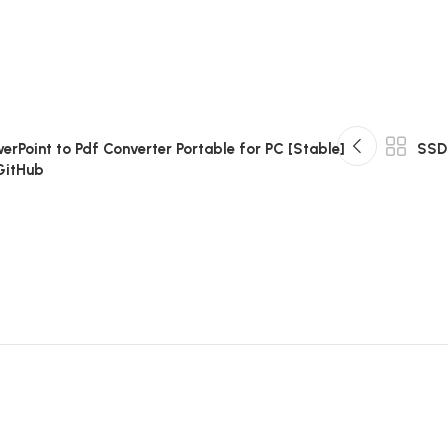
erPoint to Pdf Converter Portable for PC [Stable]
SSD
GitHub