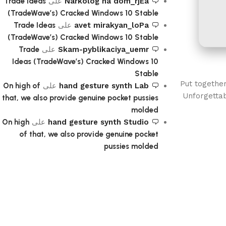
Narkolog na dom_rjEa
على
Trade Ideas
(TradeWave’s) Cracked Windows 10 Stable
avet mirakyan_loPa
على
Trade Ideas
(TradeWave’s) Cracked Windows 10 Stable
Skam-pyblikaciya_uemr
على
Trade
Ideas (TradeWave’s) Cracked Windows 10
Stable
Put together
hand gesture synth Lab
على
On high of
Unforgetta
that, we also provide genuine pocket pussies
molded
hand gesture synth Studio
على
On high
of that, we also provide genuine pocket
pussies molded