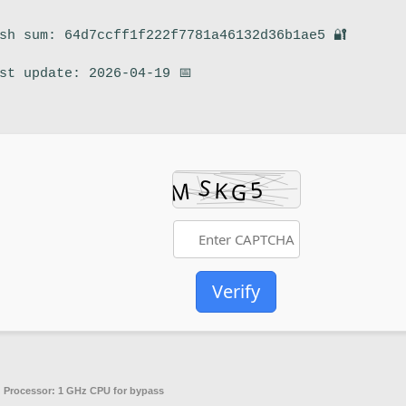
🔐 Hash sum: 64d7ccff1f222f7781a46132d36b1ae5
📅 Last update: 2026-04-19
Verify
Processor:
1 GHz CPU for bypass