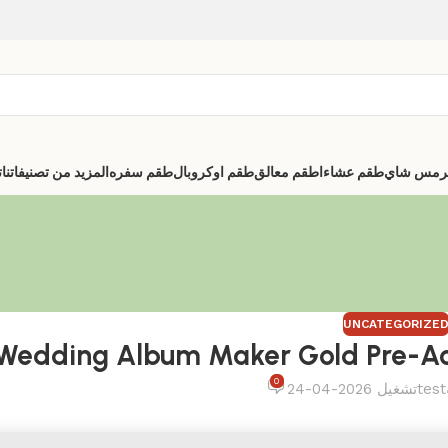
رمس شاي
طقم عشاء
اطقم معالق
طقم اوكروبال
طقم سفره
المزيد من تصنيفاتنا
ت
UNCATEGORIZE
Wedding Album Maker Gold Pre-Acti
0
test
تشغيل 2026-04-24