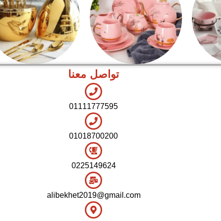
تواصل معنا
شاي بالجاتوه
اطقم معالق
01111777595
01018700200
0225149624
alibekhet2019@gmail.com