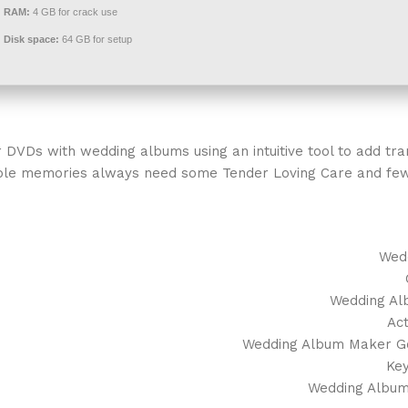
RAM:
4 GB for crack use
Disk space:
64 GB for setup
 DVDs with wedding albums using an intuitive tool to add trans
ble memories always need some Tender Loving Care and few
Wedd
Wedding Alb
Act
Wedding Album Maker Gol
Key
Wedding Album