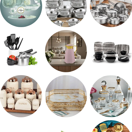
طقم استالس
حلل المونيا
طقم اوكروبال
طقم ميلامين
ترمس شاي
رفايع المطبخ
شربات وكاسات
صواني تقديم
طقم توابل