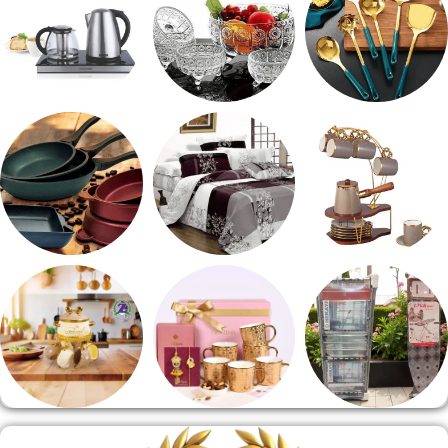
طقم توزيع
طقم خشاف
ادوات كهربائية
طقم قهوه وشاي
مفروشات
مقلايه وطاجن
منشر وطربيزه
هدايا وسيلفر
منوعات