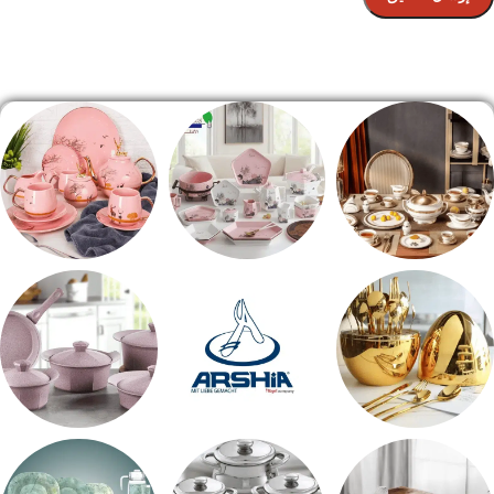
الصفحة الرئيسية
طقم سفره
طقم عشاء
شاي بالجاتوه
اطقم معالق
ARSHiA
حلل جرانيت