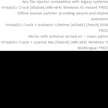
Key file injector compatible with legacy systems
VirtualDJ Crack [Stable] (x86-x64) Windows 10 Instant FREE
Offline license patcher providing secure and stable
activation
VirtualDJ Crack + Activator Lifetime (x32x64) [Patch] 2026
FREE
Works with antivirus turned on – clean patch
VirtualDJ Crack + License Key [Stable] (x86-x64) Windows 11
Multilingual FREE