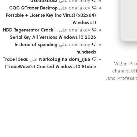
omniakey
على
0xcdb3bac3
omniakey
على
CQG QTrader Desktop
Portable + License Key [no Virus] (x32x64)
Windows 11
omniakey
على
HDD Regenerator Crack +
Serial Key All Versions Windows 10 2026
omniakey
على
Instead of spending
hundreds
Narkolog na dom_rjEa
على
Trade Ideas
Vegas Pro 
(TradeWave’s) Cracked Windows 10 Stable
channel ef
and Professio