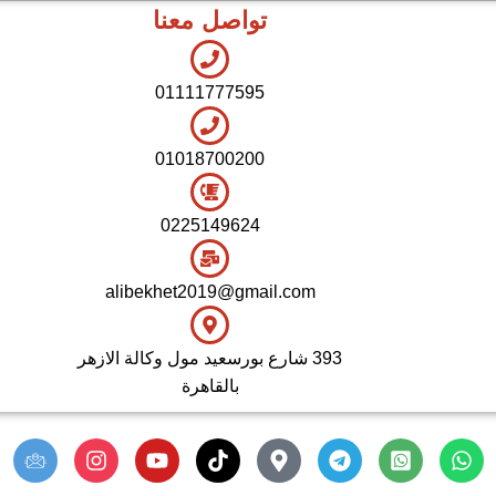
تواصل معنا
شاي بالجاتوه
اطقم معالق
01111777595
01018700200
0225149624
alibekhet2019@gmail.com
393 شارع بورسعيد مول وكالة الازهر
بالقاهرة