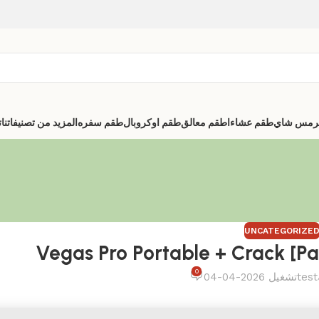
رمس شاي
طقم عشاء
اطقم معالق
طقم اوكروبال
طقم سفره
المزيد من تصنيفاتنا
ت
UNCATEGORIZE
Vegas Pro Portable + Crack [Pa
0
test
تشغيل 2026-04-04