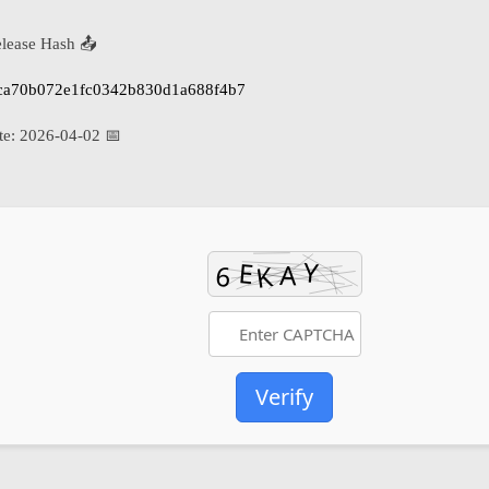
📤 Release Hash:
ca70b072e1fc0342b830d1a688f4b7
2026-04-02
📅 Date:
Verify