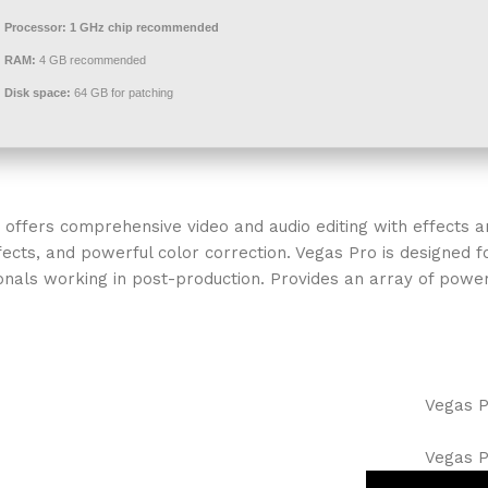
Processor:
1 GHz chip recommended
RAM:
4 GB recommended
Disk space:
64 GB for patching
offers comprehensive video and audio editing with effects an
fects, and powerful color correction. Vegas Pro is designed 
nals working in post-production. Provides an array of powerful
Vegas P
Vegas P