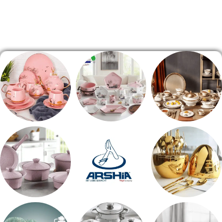
الصفحة الرئيسية
طقم سفره
طقم عشاء
شاي بالجاتوه
اطقم معالق
ARSHiA
حلل جرانيت