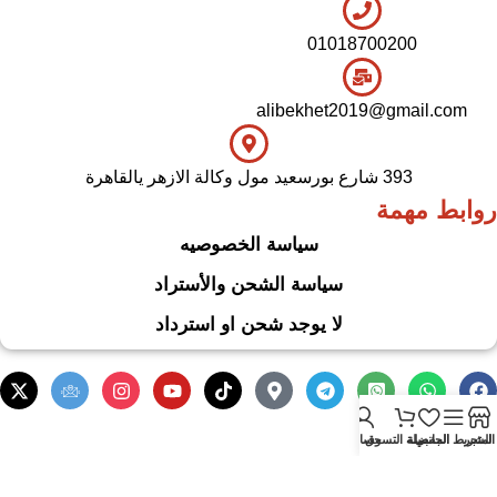
01018700200
alibekhet2019@gmail.com
393 شارع بورسعيد مول وكالة الازهر يالقاهرة
روابط مهمة
سياسة الخصوصيه
سياسة الشحن والأستراد
لا يوجد شحن او استرداد
.
Based on
WoodMart
theme
2024
WooCommerce Themes
المتجر
الشريط الجانبي
المفضلة
سلة التسوق
حسابي