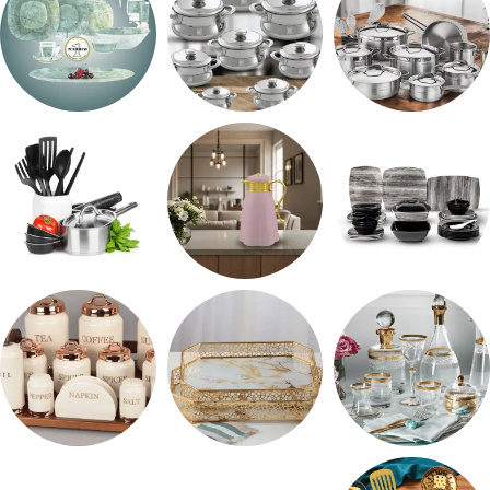
طقم استالس
حلل المونيا
طقم اوكروبال
طقم ميلامين
ترمس شاي
رفايع المطبخ
شربات وكاسات
صواني تقديم
طقم توابل