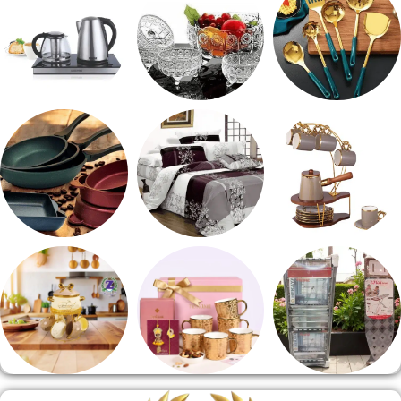
طقم توزيع
طقم خشاف
ادوات كهربائية
طقم قهوه وشاي
مفروشات
مقلايه وطاجن
منشر وطربيزه
هدايا وسيلفر
منوعات