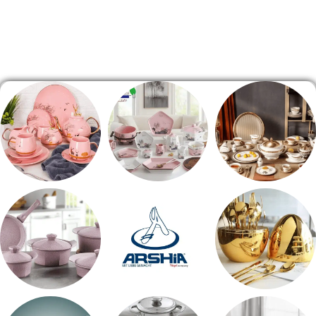
الصفحة الرئيسية
طقم سفره
طقم عشاء
شاي بالجاتوه
اطقم معالق
ARSHiA
حلل جرانيت