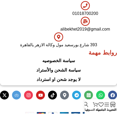
01018700200
alibekhet2019@gmail.com
393 شارع بورسعيد مول وكالة الازهر يالقاهرة
روابط مهمة
سياسة الخصوصيه
سياسة الشحن والأستراد
لا يوجد شحن او استرداد
.
Based on
WoodMart
theme
2024
WooCommerce Themes
المتجر
الشريط الجانبي
المفضلة
سلة التسوق
حسابي