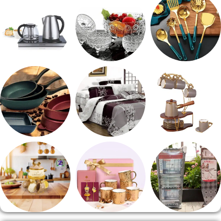
طقم توزيع
طقم خشاف
ادوات كهربائية
طقم قهوه وشاي
مفروشات
مقلايه وطاجن