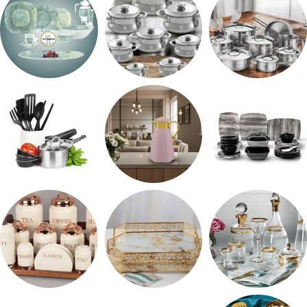
طقم استالس
حلل المونيا
طقم اوكروبال
طقم ميلامين
ترمس شاي
رفايع المطبخ
شربات وكاسات
صواني تقديم
طقم توابل