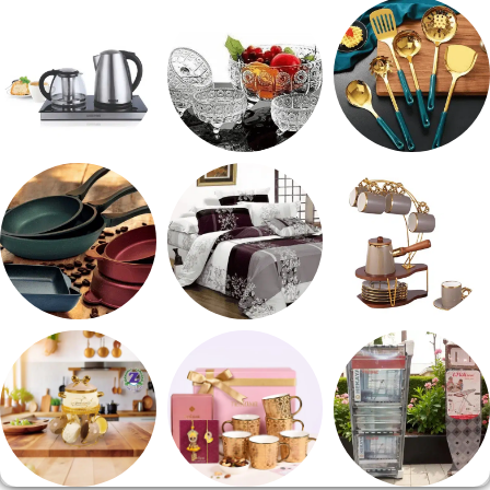
شربات وكاسات
صواني تقديم
طقم توابل
طقم توزيع
طقم خشاف
ادوات كهربائية
طقم قهوه وشاي
مفروشات
مقلايه وطاجن