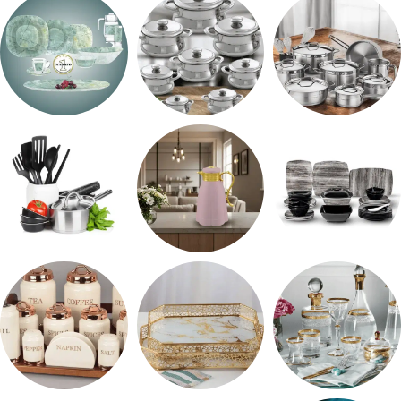
اطقم معالق
ARSHiA
حلل جرانيت
طقم استالس
حلل المونيا
طقم اوكروبال
طقم ميلامين
ترمس شاي
رفايع المطبخ