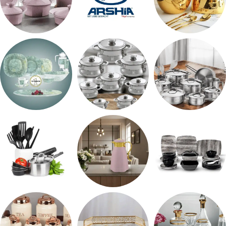
اطقم معالق
ARSHiA
حلل جرانيت
طقم استالس
حلل المونيا
طقم اوكروبال
طقم ميلامين
ترمس شاي
رفايع المطبخ