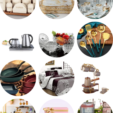
شربات وكاسات
صواني تقديم
طقم توابل
طقم توزيع
طقم خشاف
ادوات كهربائية
طقم قهوه وشاي
مفروشات
مقلايه وطاجن