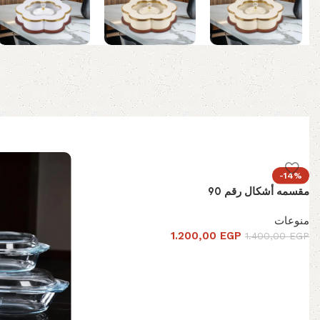
-14%
مقسمه أشكال رقم 90
منوعات
1.200,00
EGP
1.400,00
EGP