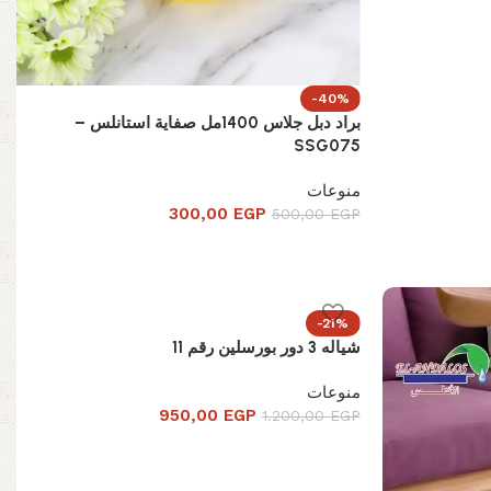
-40%
براد دبل جلاس 1400مل صفاية استانلس –
SSG075
منوعات
300,00
EGP
500,00
EGP
-21%
شياله 3 دور بورسلين رقم 11
منوعات
950,00
EGP
1.200,00
EGP