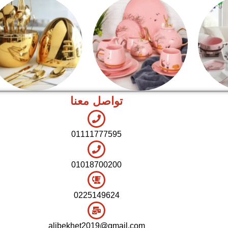
تواصل معنا
شاي بالجاتوه
اطقم معالق
01111777595
01018700200
0225149624
alibekhet2019@gmail.com