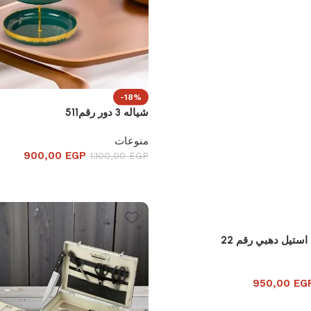
-18%
شياله 3 دور رقم511
منوعات
900,00
EGP
1.100,00
EGP
استيل دهبي رقم 22
950,00
EG