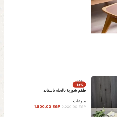
-18%
طقم شوربة بالحله باستاند
منوعات
1.800,00
EGP
2.200,00
EGP