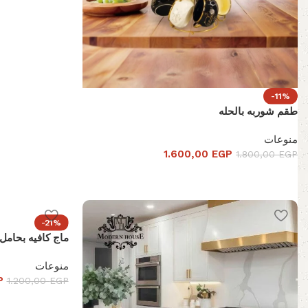
-11%
طقم شوربه بالحله
منوعات
1.600,00
EGP
1.800,00
EGP
-21%
ماج كافيه بحامل 
منوعات
P
1.200,00
EGP