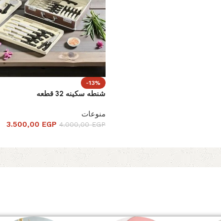
-13%
شنطه سكينه 32 قطعه
منوعات
3.500,00
EGP
4.000,00
EGP