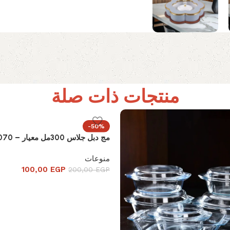
منتجات ذات صلة
-50%
مج دبل جلاس 300مل معيار – SSG070
منوعات
100,00
EGP
200,00
EGP