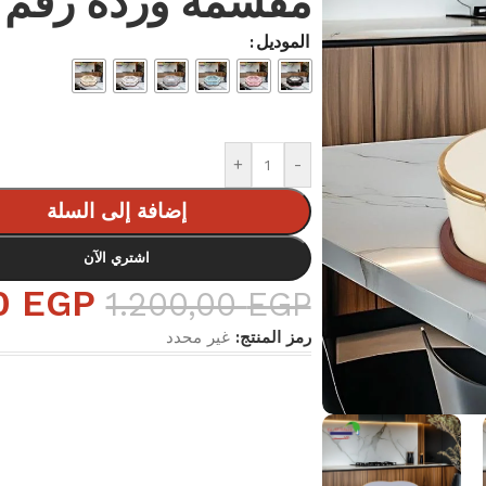
مقسمه ورده رقم 113
الموديل
+
-
إضافة إلى السلة
اشتري الآن
00
EGP
1.200,00
EGP
رمز المنتج:
غير محدد