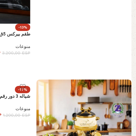
-13%
طقم بيركس 5ق تشيكي 11ق – 352
منوعات
P
3.200,00
EGP
-17%
شياله 3 دور رقم 186
منوعات
P
1.200,00
EGP