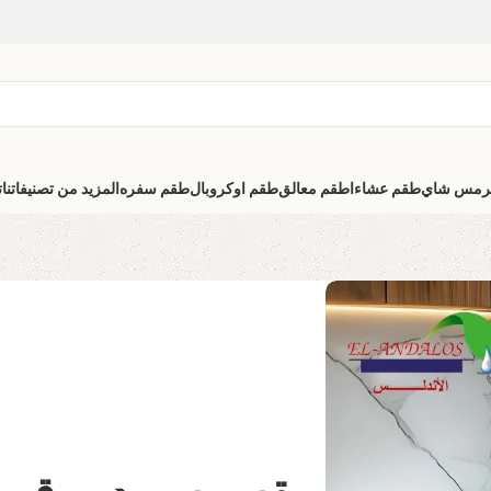
رمس شاي
طقم عشاء
اطقم معالق
طقم اوكروبال
طقم سفره
المزيد من تصنيفاتنا
ت