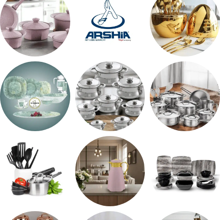
اطقم معالق
ARSHiA
حلل جرانيت
طقم استالس
حلل المونيا
طقم اوكروبال
طقم ميلامين
ترمس شاي
رفايع المطبخ