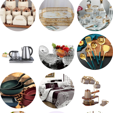
شربات وكاسات
صواني تقديم
طقم توابل
طقم توزيع
طقم خشاف
ادوات كهربائية