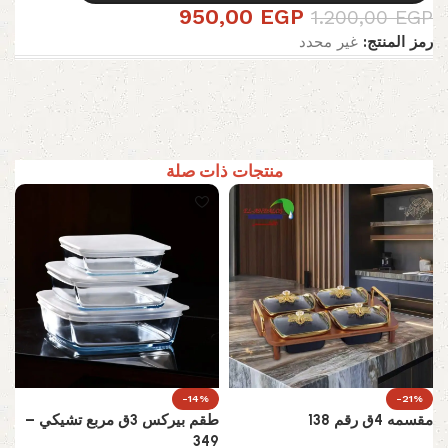
950,00
EGP
1.200,00
EGP
رمز المنتج:
غير محدد
منتجات ذات صلة
-14%
-21%
مقسمه 4ق رقم 138
طقم بيركس 3ق مربع تشيكي –
349