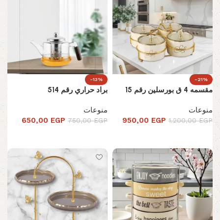
-13%
-21%
مقسمه 4 ق بورسلين رقم 15
براد حراري رقم 514
منوعات
منوعات
650,00
EGP
950,00
EGP
750,00
EGP
1.200,00
EGP
تحديد أحد الخيارات
إضافة إلى السلة