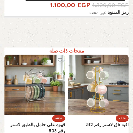
1.100,00
EGP
1.300,00
EGP
رمز المنتج:
غير محدد
منتجات ذات صلة
-8%
-8%
افيه 6ق لاستر رقم 512
قهوه علي حامل بالطبق لاستر
رقم 503