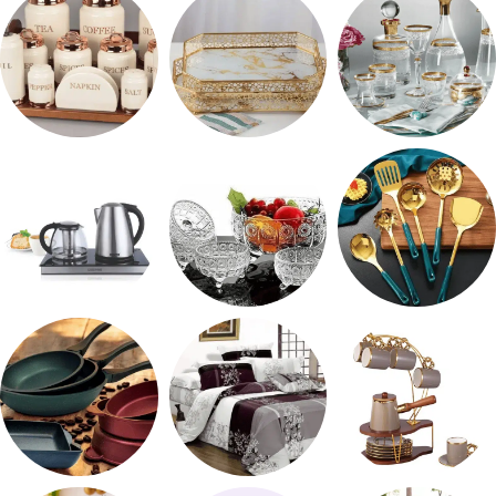
شربات وكاسات
صواني تقديم
طقم توابل
طقم توزيع
طقم خشاف
ادوات كهربائية