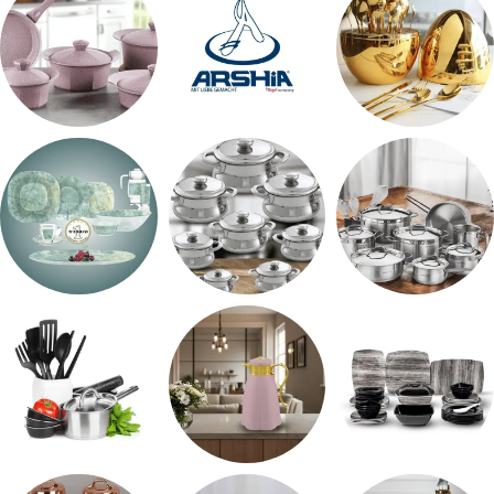
اطقم معالق
ARSHiA
حلل جرانيت
طقم استالس
حلل المونيا
طقم اوكروبال
طقم ميلامين
ترمس شاي
رفايع المطبخ