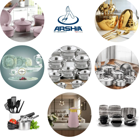
طقم سفره
طقم عشاء
شاي بالجاتوه
اطقم معالق
ARSHiA
حلل جرانيت
طقم استالس
حلل المونيا
طقم اوكروبال