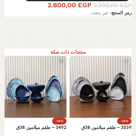
2.800,00
EGP
3.200,00
EGP
رمز المنتج:
غير محدد
منتجات ذات صلة
-10%
-10%
3539 – طقم ميلامين 38ق
3492 – طقم ميلامين 38ق