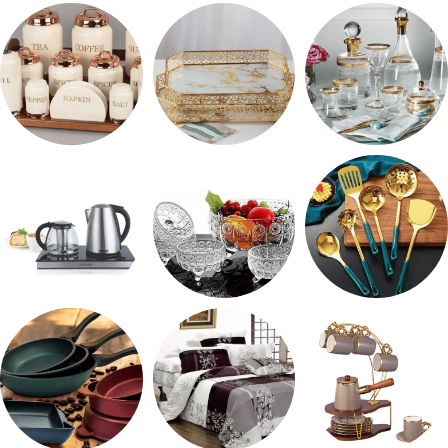
طقم ميلامين
ترمس شاي
رفايع المطبخ
شربات وكاسات
صواني تقديم
طقم توابل
طقم توزيع
طقم خشاف
ادوات كهربائية