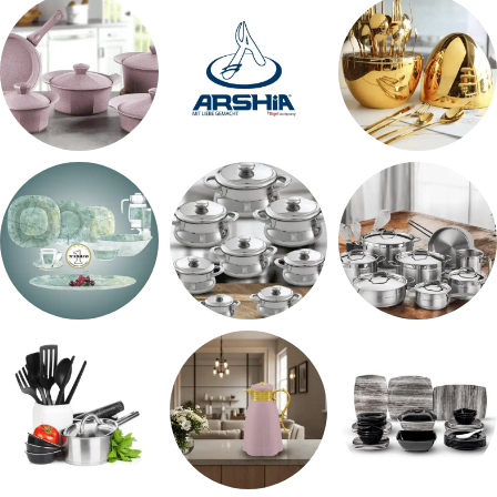
طقم سفره
طقم عشاء
شاي بالجاتوه
اطقم معالق
ARSHiA
حلل جرانيت
طقم استالس
حلل المونيا
طقم اوكروبال