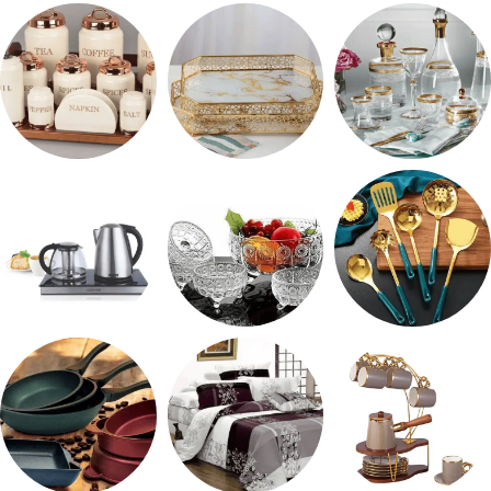
طقم ميلامين
ترمس شاي
رفايع المطبخ
شربات وكاسات
صواني تقديم
طقم توابل
طقم توزيع
طقم خشاف
ادوات كهربائية