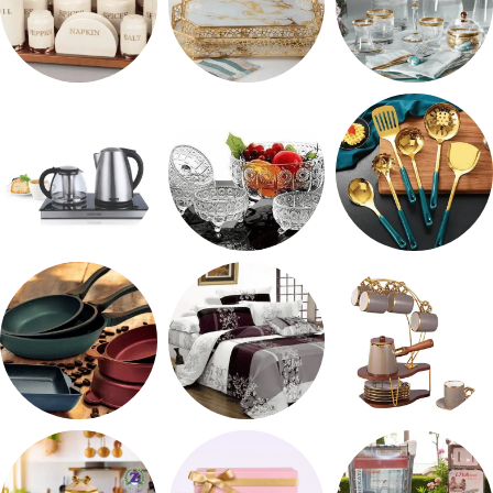
شربات وكاسات
صواني تقديم
طقم توابل
طقم توزيع
طقم خشاف
ادوات كهربائية
طقم قهوه وشاي
مفروشات
مقلايه وطاجن