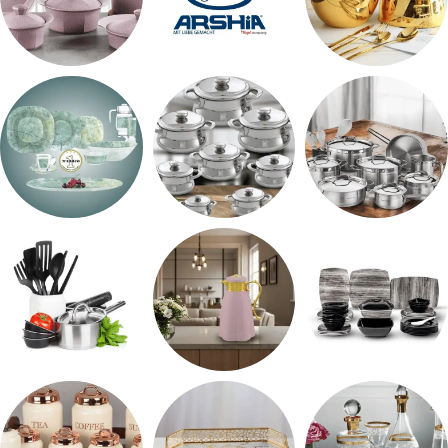
اطقم معالق
ARSHiA
حلل جرانيت
طقم استالس
حلل المونيا
طقم اوكروبال
طقم ميلامين
ترمس شاي
رفايع المطبخ