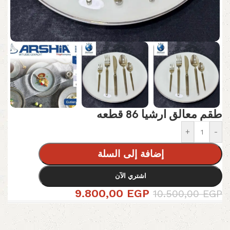
طقم معالق ارشيا 86 قطعه
+
-
إضافة إلى السلة
اشتري الآن
9.800,00
EGP
10.500,00
EGP