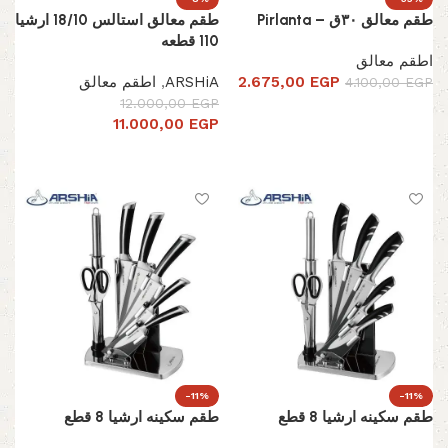
طقم معالق ٣٠ق – Pirlanta
طقم معالق استالس 18/10 ارشيا
110 قطعه
اطقم معالق
EGP
2.675,00
ARSHiA
,
اطقم معالق
4.100,00
EGP
12.000,00
EGP
إضافة إلى السلة
11.000,00
EGP
تحديد أحد الخيارات
-11%
-11%
طقم سكينه ارشيا 8 قطع
طقم سكينه ارشيا 8 قطع