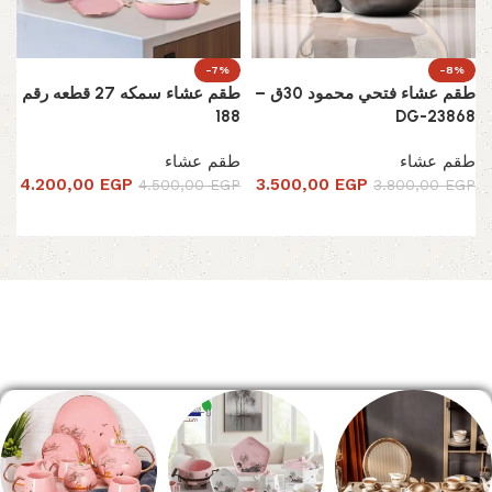
-7%
-8%
طقم عشاء فتحي محمود 30ق –
طقم عشاء سمكه 27 قطعه رقم
188
DG-23868
طقم عشاء
طقم عشاء
4.200,00
EGP
3.500,00
EGP
4.500,00
EGP
3.800,00
EGP
إضافة إلى السلة
تحديد أحد الخيارات
Read More
الصفحة الرئيسية