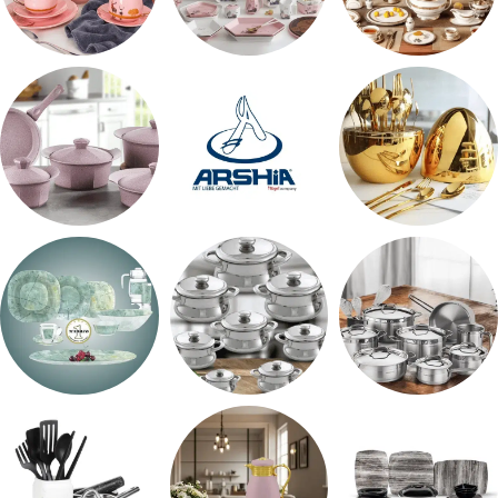
طقم سفره
طقم عشاء
شاي بالجاتوه
اطقم معالق
ARSHiA
حلل جرانيت
طقم استالس
حلل المونيا
طقم اوكروبال