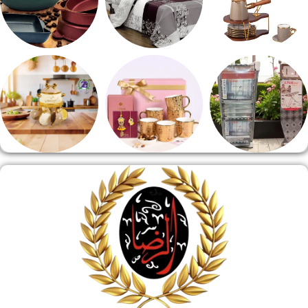
طقم قهوه وشاي
مفروشات
مقلايه وطاجن
منشر وطربيزه
هدايا وسيلفر
منوعات