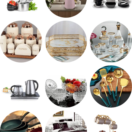
طقم ميلامين
ترمس شاي
رفايع المطبخ
شربات وكاسات
صواني تقديم
طقم توابل
طقم توزيع
طقم خشاف
ادوات كهربائية