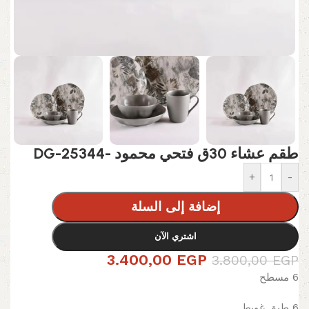
طقم عشاء 30ق فتحي محمود -DG-25344
+
-
إضافة إلى السلة
اشتري الآن
3.400,00
EGP
3.800,00
EGP
6 مسطح
6 طبق غويط