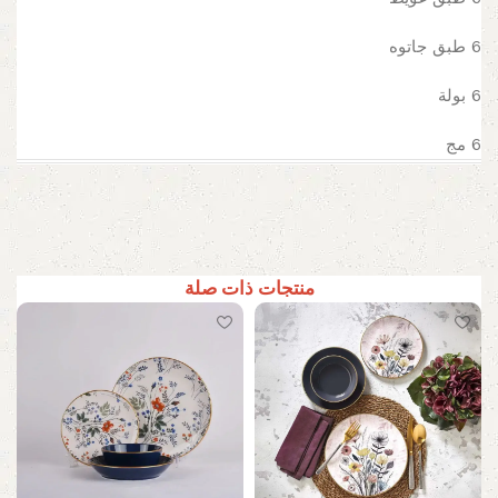
6 طبق جاتوه
6 بولة
6 مج
منتجات ذات صلة