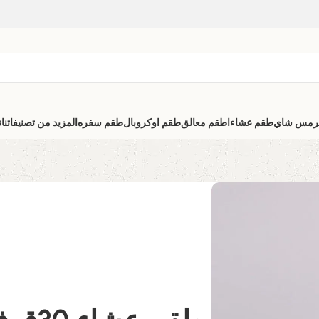
رمس شاي
طقم عشاء
اطقم معالق
طقم اوكروبال
طقم سفره
المزيد من تصنيفاتنا
ت