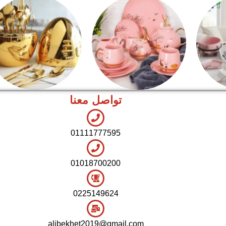
تواصل معنا
شاي بالجاتوه
اطقم معالق
01111777595
01018700200
0225149624
alibekhet2019@gmail.com