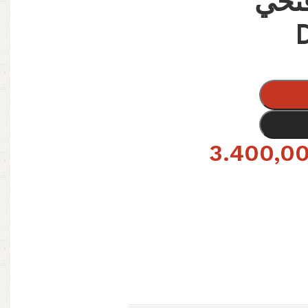
ء 30ق فتحي
3.400,0