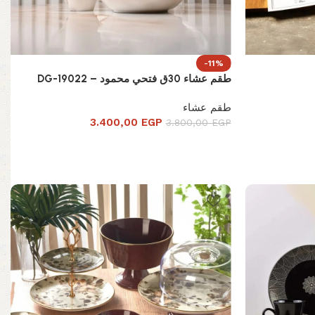
-11%
طقم عشاء 30ق فتحي محمود – DG-19022
طقم عشاء
3.400,00
EGP
3.800,00
EGP