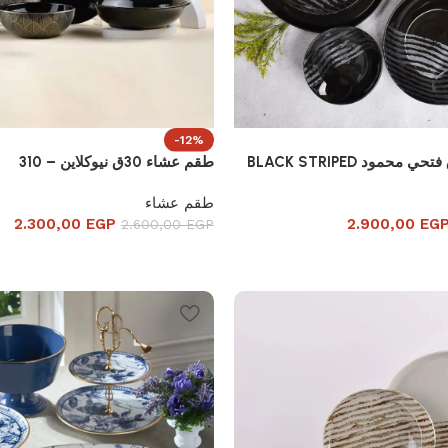
-12%
طقم عشاء 30ق نيوكلاين – 310
طقم عشاء
2.300,00
EGP
2.900,00
EG
2.600,00
EGP