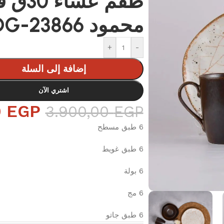
طقم عشا
محمود DG-23866
+
-
إضافة إلى السلة
اشتري الآن
0
EGP
3.900,00
EGP
6 طبق مسطح
6 طبق غويط
6 بولة
6 مج
6 طبق جاتو