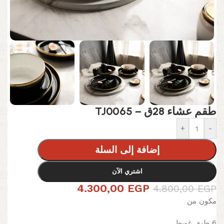
طقم عشاء 28ق – TJ0065
+
-
إضافة إلى السلة
اشتري الآن
4.300,00
EGP
4.800,00
EGP
مكون من
6 طبق غويط