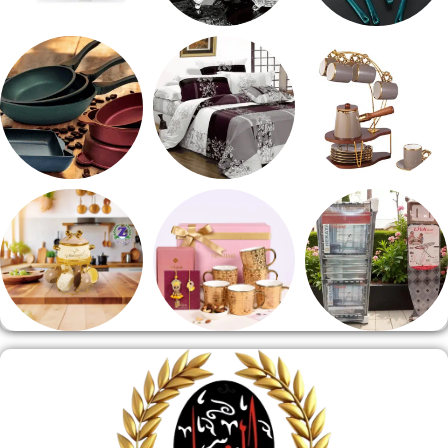
طقم توزيع
طقم خشاف
ادوات كهربائية
طقم قهوه وشاي
مفروشات
مقلايه وطاجن
منشر وطربيزه
هدايا وسيلفر
منوعات