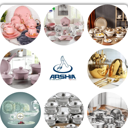
طقم سفره
طقم عشاء
شاي بالجاتوه
اطقم معالق
ARSHiA
حلل جرانيت