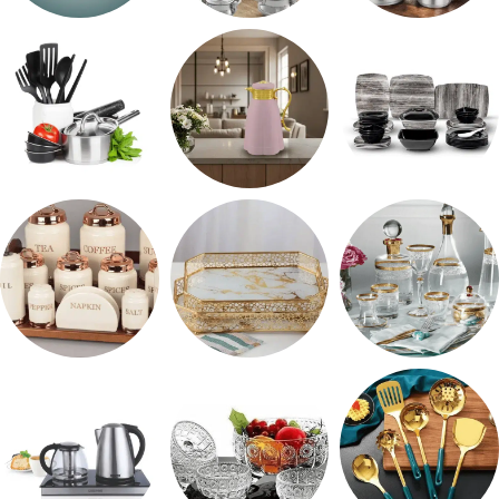
طقم استالس
حلل المونيا
طقم اوكروبال
طقم ميلامين
ترمس شاي
رفايع المطبخ
شربات وكاسات
صواني تقديم
طقم توابل