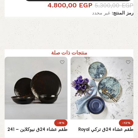
4.800,00
EGP
5.300,00
EGP
رمز المنتج:
غير محدد
منتجات ذات صلة
-8%
-12%
طقم عشاء 24ق تركي Royal
طقم عشاء 24ق نيوكلاين – 241