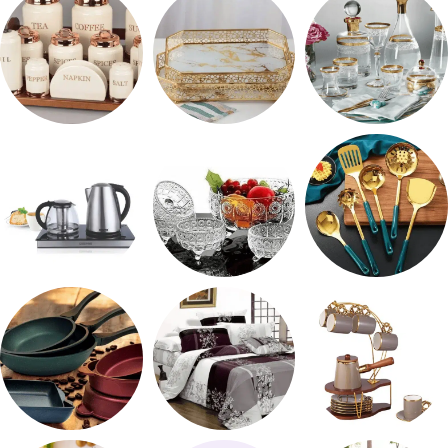
شربات وكاسات
صواني تقديم
طقم توابل
طقم توزيع
طقم خشاف
ادوات كهربائية