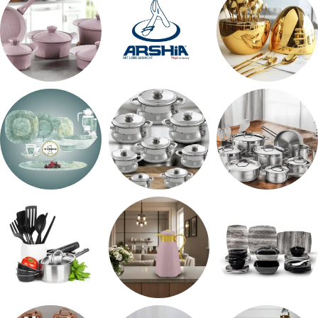
اطقم معالق
ARSHiA
حلل جرانيت
طقم استالس
حلل المونيا
طقم اوكروبال
طقم ميلامين
ترمس شاي
رفايع المطبخ