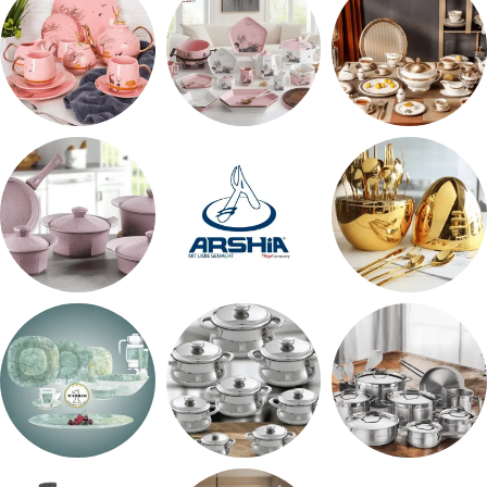
طقم سفره
طقم عشاء
شاي بالجاتوه
اطقم معالق
ARSHiA
حلل جرانيت
طقم استالس
حلل المونيا
طقم اوكروبال