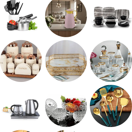
طقم ميلامين
ترمس شاي
رفايع المطبخ
شربات وكاسات
صواني تقديم
طقم توابل