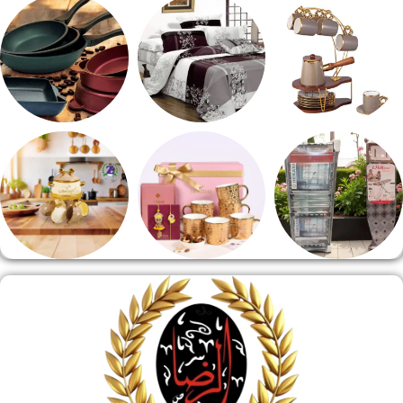
طقم توزيع
طقم خشاف
ادوات كهربائية
طقم قهوه وشاي
مفروشات
مقلايه وطاجن
منشر وطربيزه
هدايا وسيلفر
منوعات