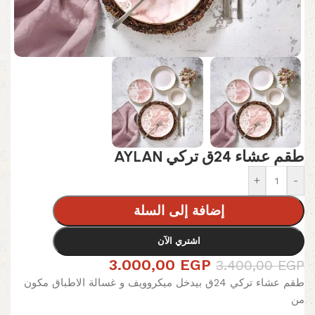
طقم عشاء 24ق تركي AYLAN
+
-
إضافة إلى السلة
اشتري الآن
3.000,00
EGP
3.400,00
EGP
طقم عشاء تركي 24ق بيدخل ميكروويف و غسالة الاطباق مكون
من