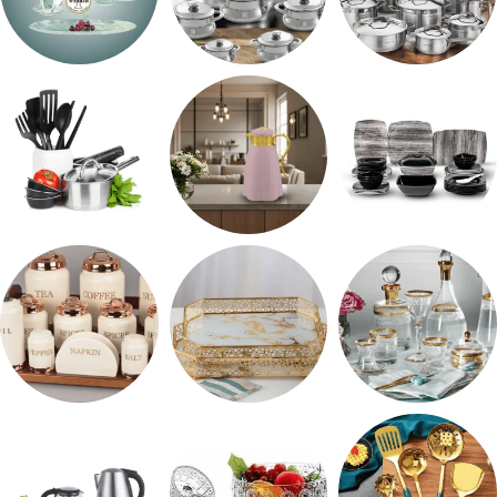
طقم استالس
حلل المونيا
طقم اوكروبال
طقم ميلامين
ترمس شاي
رفايع المطبخ
شربات وكاسات
صواني تقديم
طقم توابل