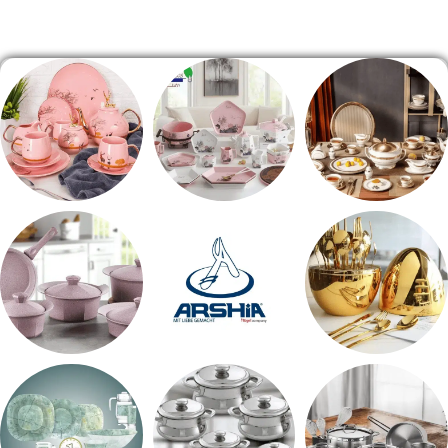
الصفحة الرئيسية
طقم سفره
طقم عشاء
شاي بالجاتوه
اطقم معالق
ARSHiA
حلل جرانيت