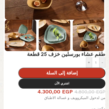
طقم عشاء بورسلين خزف 25 قطعة
+
-
إضافة إلى السلة
اشتري الآن
4.300,00
EGP
4.800,00
EGP
من لدخول الميكروويف و غسالة الاطباق
مكون من