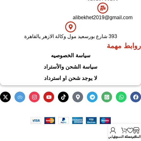
alibekhet2019@gmail.com
393 شارع بورسعيد مول وكالة الازهر يالقاهرة
روابط مهمة
سياسة الخصوصيه
سياسة الشحن والأستراد
لا يوجد شحن او استرداد
.
Based on
WoodMart
theme
2024
WooCommerce Themes
المتجر
المفضلة
سلة التسوق
حسابي