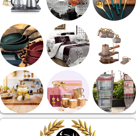
طقم توزيع
طقم خشاف
ادوات كهربائية
طقم قهوه وشاي
مفروشات
مقلايه وطاجن
منشر وطربيزه
هدايا وسيلفر
منوعات