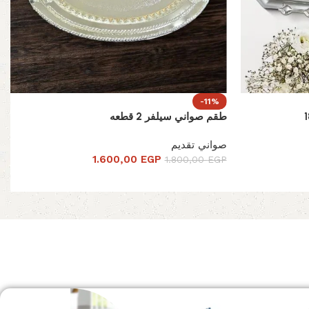
-11%
طقم صواني سيلفر 2 قطعه
صواني تقديم
1.600,00
EGP
1.800,00
EGP