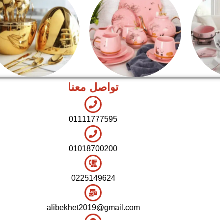
تواصل معنا
شاي بالجاتوه
اطقم معالق
01111777595
01018700200
0225149624
alibekhet2019@gmail.com