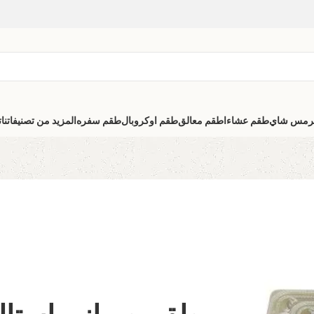
رمس شاي
طقم عشاء
اطقم معالق
طقم اوكروبال
طقم سفره
المزيد من تصنيفاتنا
ت