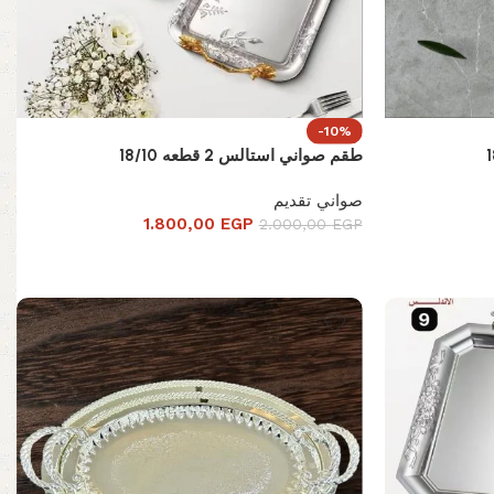
-10%
طقم صواني استالس 2 قطعه 18/10
صواني تقديم
1.800,00
EGP
2.000,00
EGP