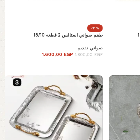
-11%
طقم صواني استالس 2 قطعه 18/10
صواني تقديم
1.600,00
EGP
1.800,00
EGP