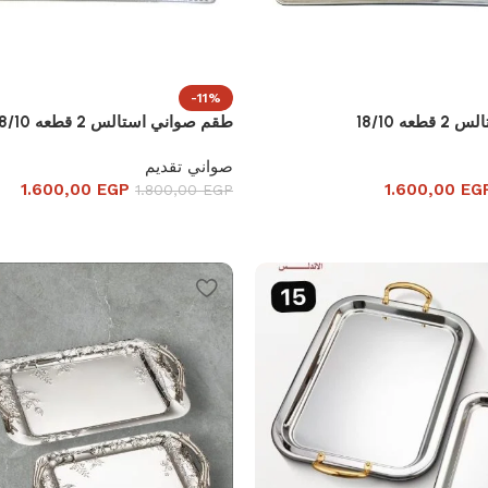
-11%
ه 18/10
طقم صواني استالس 2 قطعه 18/10
صواني تقديم
1.600,00
EGP
1.600,00
EG
1.800,00
EGP