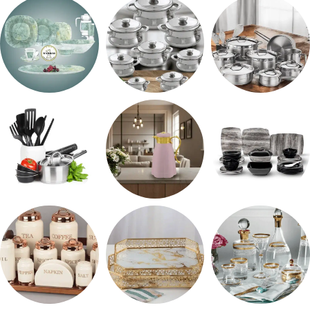
اطقم معالق
ARSHiA
حلل جرانيت
طقم استالس
حلل المونيا
طقم اوكروبال
طقم ميلامين
ترمس شاي
رفايع المطبخ