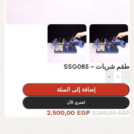
طقم شربات – SSG085
+
-
إضافة إلى السلة
اشتري الآن
2.500,00
EGP
3.200,00
EGP