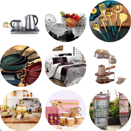
شربات وكاسات
صواني تقديم
طقم توابل
طقم توزيع
طقم خشاف
ادوات كهربائية
طقم قهوه وشاي
مفروشات
مقلايه وطاجن