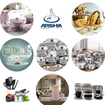
طقم سفره
طقم عشاء
شاي بالجاتوه
اطقم معالق
ARSHiA
حلل جرانيت
طقم استالس
حلل المونيا
طقم اوكروبال