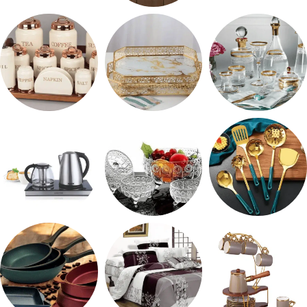
طقم ميلامين
ترمس شاي
رفايع المطبخ
شربات وكاسات
صواني تقديم
طقم توابل
طقم توزيع
طقم خشاف
ادوات كهربائية