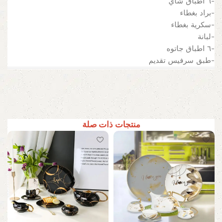
-٦ اطباق شاي
-براد بغطاء
-سكرية بغطاء
-لبانة
-٦ اطباق جاتوه
-طبق سرفيس تقديم
منتجات ذات صلة