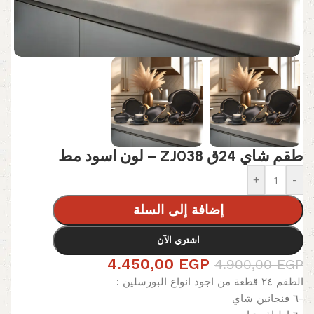
طقم شاي 24ق ZJ038 – لون اسود مط
+
-
إضافة إلى السلة
اشتري الآن
4.450,00
EGP
4.900,00
EGP
الطقم ٢٤ قطعة من اجود انواع البورسلين :
-٦ فنجانين شاي