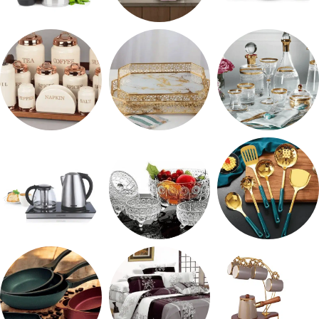
طقم ميلامين
ترمس شاي
رفايع المطبخ
شربات وكاسات
صواني تقديم
طقم توابل
طقم توزيع
طقم خشاف
ادوات كهربائية