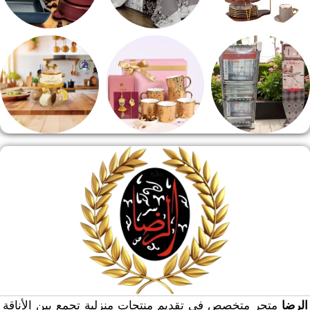
طقم قهوه وشاي
مفروشات
مقلايه وطاجن
منشر وطربيزه
هدايا وسيلفر
منوعات
الرضا
متجر متخصص في تقديم منتجات منزلية تجمع بين الأناقة