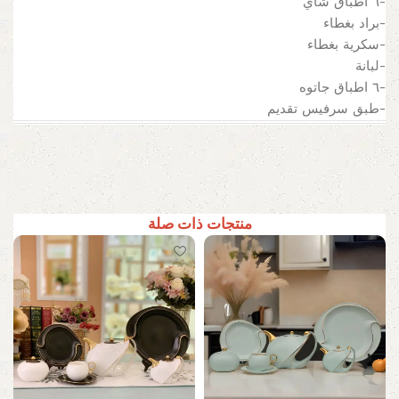
-٦ اطباق شاي
-براد بغطاء
-سكرية بغطاء
-لبانة
-٦ اطباق جاتوه
-طبق سرفيس تقديم
منتجات ذات صلة