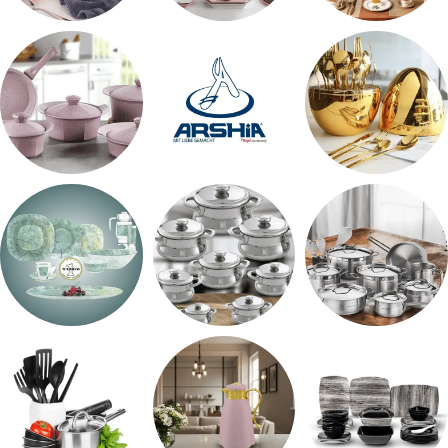
طقم سفره
طقم عشاء
شاي بالجاتوه
اطقم معالق
ARSHiA
حلل جرانيت
طقم استالس
حلل المونيا
طقم اوكروبال