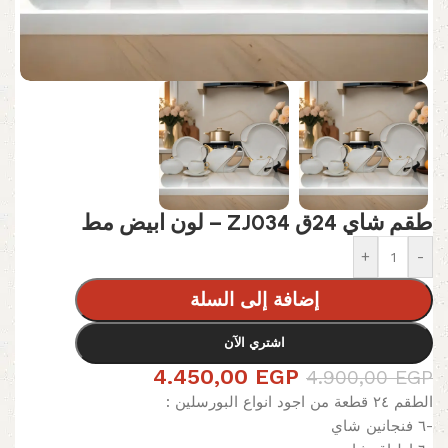
طقم شاي 24ق ZJ034 – لون ابيض مط
+
-
إضافة إلى السلة
اشتري الآن
4.450,00
EGP
4.900,00
EGP
الطقم ٢٤ قطعة من اجود انواع البورسلين :
-٦ فنجانين شاي