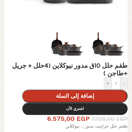
طقم حلل 10ق مدور نيوكلاين (4حلل + جريل
+طاجن )
+
-
إضافة إلى السلة
اشتري الآن
6.575,00
EGP
7.725,00
EGP
طقم حلل جرانيت مدور .. نيوكلاين