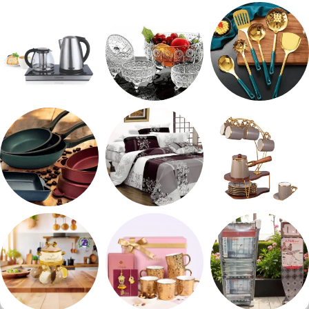
شربات وكاسات
صواني تقديم
طقم توابل
طقم توزيع
طقم خشاف
ادوات كهربائية
طقم قهوه وشاي
مفروشات
مقلايه وطاجن