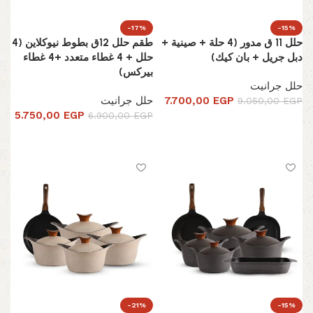
-17%
-15%
حلل 11 ق مدور (4 حلة + صينية +
طقم حلل 12ق بطوط نيوكلاين (4
دبل جريل + بان كيك)
حلل + 4 غطاء متعدد +4 غطاء
بيركس)
حلل جرانيت
EGP
7.700,00
حلل جرانيت
9.050,00
EGP
5.750,00
EGP
6.900,00
EGP
تحديد أحد الخيارات
تحديد أحد الخيارات
-21%
-15%