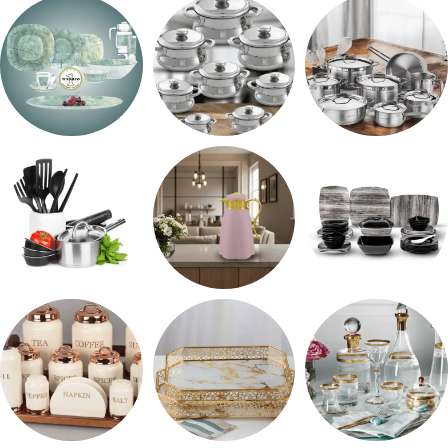
اطقم معالق
ARSHiA
حلل جرانيت
طقم استالس
حلل المونيا
طقم اوكروبال
طقم ميلامين
ترمس شاي
رفايع المطبخ