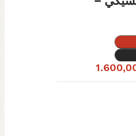
ركس 5ق تشيكي –
1.600,0