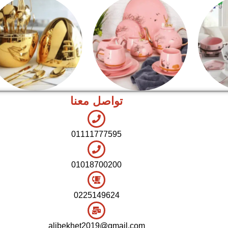
تواصل معنا
شاي بالجاتوه
اطقم معالق
01111777595
01018700200
0225149624
alibekhet2019@gmail.com