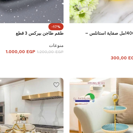
-17%
براد دبل جلاس 1400مل صفاية استانلس –
طقم طاجن بيركس 3 قطع
منوعات
1.000,00
EGP
1.200,00
EGP
300,00
E