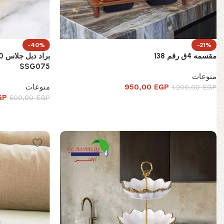
-40%
-21%
مقسمه 4ق رقم 138
SSG075
منوعات
EGP
950,00
منوعات
1.200,00
EGP
GP
500,00
EGP