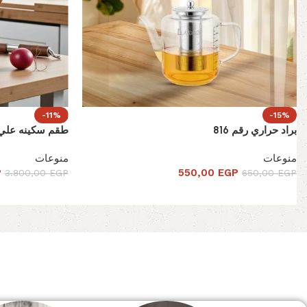
-11%
-15%
براد حراري رقم 816
طقم سكينه علي استاند 10 ق
منوعات
منوعات
P
550,00
EGP
3.800,00
EGP
650,00
EGP
Read More
الصفحة الرئيسية