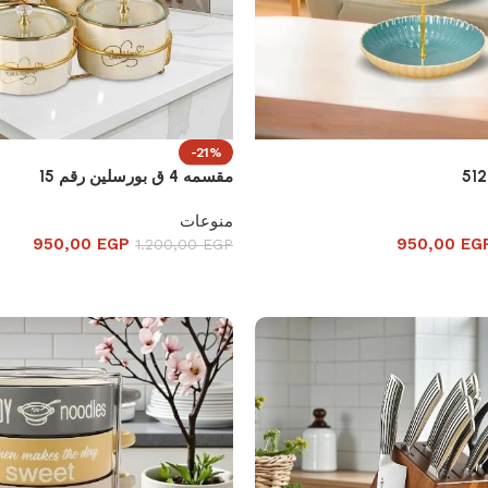
-21%
مقسمه 4 ق بورسلين رقم 15
منوعات
950,00
EGP
950,00
EG
1.200,00
EGP