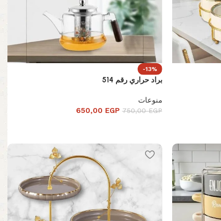
-13%
براد حراري رقم 514
منوعات
650,00
EGP
750,00
EGP