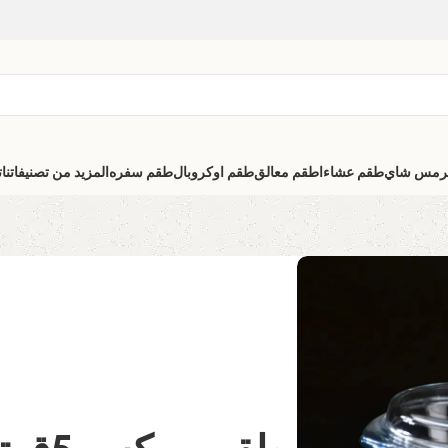
رمس شاي
طقم عشاء
اطقم معالق
طقم اوكروبال
طقم سفره
المزيد من تصنيفاتنا
ت