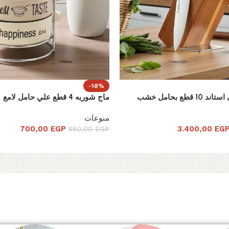
-18%
طع بحامل خشب
ماج شوربه 4 قطع علي حامل لامع
منوعات
700,00
EGP
3.400,00
EG
850,00
EGP