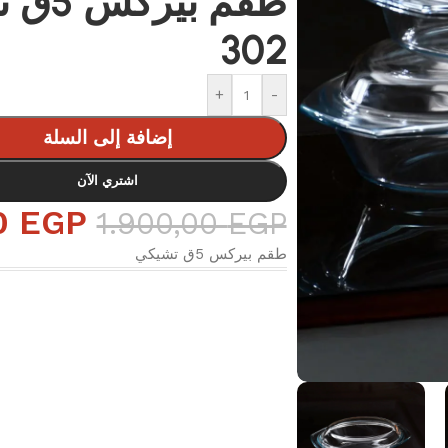
طقم بي
302
+
-
إضافة إلى السلة
اشتري الآن
0
EGP
1.900,00
EGP
طقم بيركس 5ق تشيكي