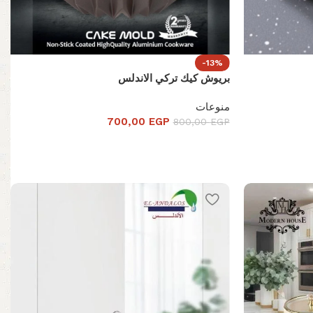
-13%
بريوش كيك تركي الاندلس
منوعات
700,00
EGP
800,00
EGP