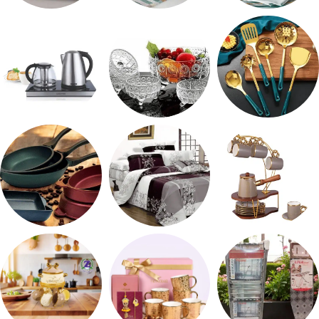
شربات وكاسات
صواني تقديم
طقم توابل
طقم توزيع
طقم خشاف
ادوات كهربائية
طقم قهوه وشاي
مفروشات
مقلايه وطاجن