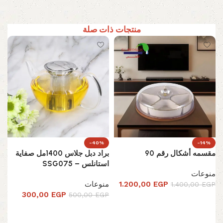
منتجات ذات صلة
-40%
-14%
مقسمه أشكال رقم 90
براد دبل جلاس 1400مل صفاية
استانلس – SSG075
منوعات
EGP
1.200,00
منوعات
1.400,00
EGP
300,00
EGP
500,00
EGP
تحديد أحد الخيارات
إضافة إلى السلة