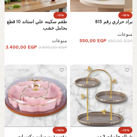
-11%
-15%
براد حراري رقم 815
طقم سكينه علي استاند 10 قطع
بحامل خشب
منوعات
EGP
550,00
منوعات
650,00
EGP
3.400,00
EGP
3.800,00
EGP
تحديد أحد الخيارات
إضافة إلى السلة
-19%
-13%
شياله حلويات 3 دور
مقسمة بورسلين مكسرات