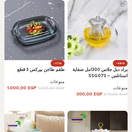
-17%
-48%
براد دبل جلاس 1300مل صفاية
طقم طاجن بيركس 3 قطع
استانلس – SSG073
منوعات
منوعات
EGP
1.000,00
1.200,00
EGP
300,00
EGP
575,00
EGP
إضافة إلى السلة
إضافة إلى السلة