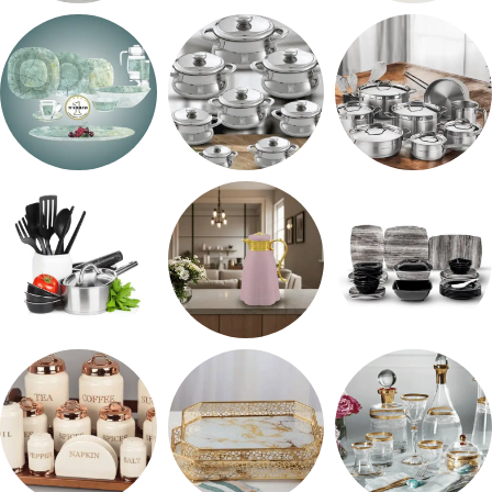
اطقم معالق
ARSHiA
حلل جرانيت
طقم استالس
حلل المونيا
طقم اوكروبال
طقم ميلامين
ترمس شاي
رفايع المطبخ