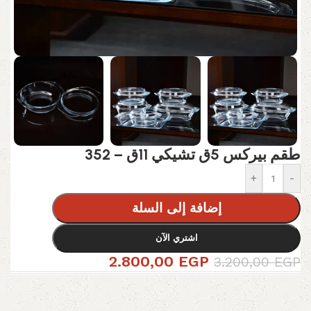
طقم بيركس 5ق تشيكي 11ق – 352
+
-
إضافة إلى السلة
اشتري الآن
2.800,00
EGP
3.200,00
EGP