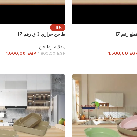
-11%
طاجن حراري 3 ق رقم 17
مقلايه وطاجن
1.600,00
EGP
1.500,00
EG
1.800,00
EGP