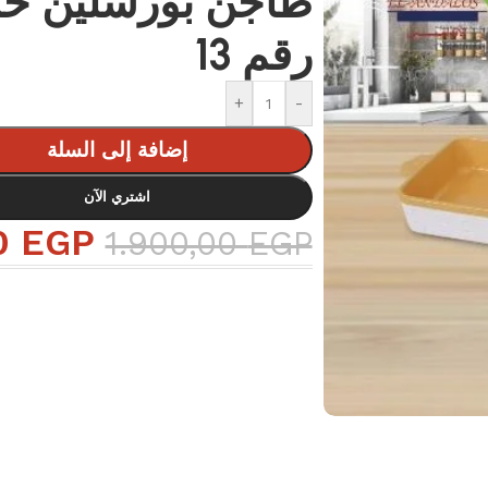
طاجن بورسلين حر
رقم 13
+
-
إضافة إلى السلة
اشتري الآن
0
EGP
1.900,00
EGP