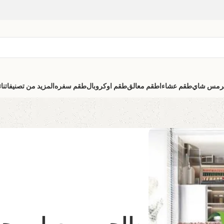
رمس شاي
طقم عشاء
اطقم معالق
طقم اوكروبال
طقم سفره
المزيد من تصنيفاتنا
ت