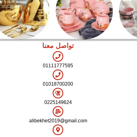
تواصل معنا
شاي بالجاتوه
اطقم معالق
01111777595
01018700200
0225149624
alibekhet2019@gmail.com