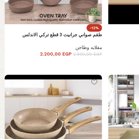
-12%
طقم صواني جرانيت 3 قطع تركي الاندلس
مقلايه وطاجن
2.200,00
EGP
2.500,00
EGP