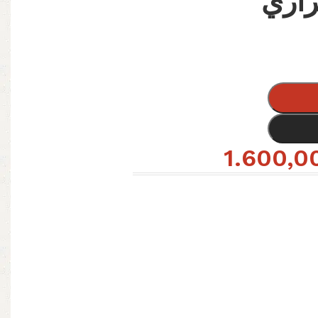
اري
1.600,0