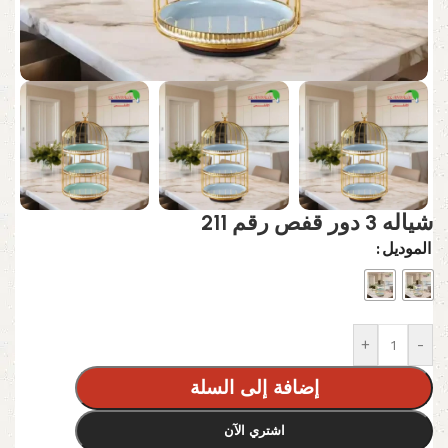
شياله 3 دور قفص رقم 211
الموديل
+
-
إضافة إلى السلة
اشتري الآن