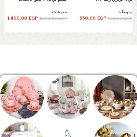
منوعات
منوعات
1.400,00
EGP
550,00
EGP
1.600,00
EGP
650,00
EGP
إضافة إلى السلة
تحديد أحد الخيارات
Read More
الصفحة الرئيسية
طقم سفره
طقم عشاء
شاي بالجاتوه