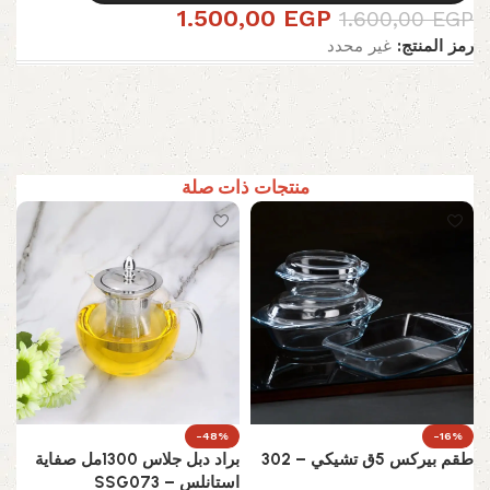
1.500,00
EGP
1.600,00
EGP
رمز المنتج:
غير محدد
منتجات ذات صلة
-48%
-16%
طقم بيركس 5ق تشيكي – 302
براد دبل جلاس 1300مل صفاية
استانلس – SSG073