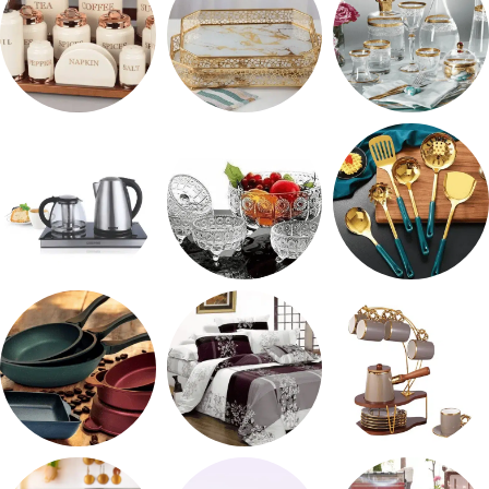
شربات وكاسات
صواني تقديم
طقم توابل
طقم توزيع
طقم خشاف
ادوات كهربائية
طقم قهوه وشاي
مفروشات
مقلايه وطاجن