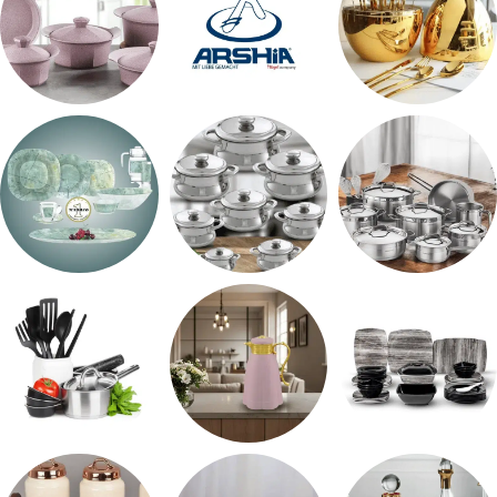
اطقم معالق
ARSHiA
حلل جرانيت
طقم استالس
حلل المونيا
طقم اوكروبال
طقم ميلامين
ترمس شاي
رفايع المطبخ