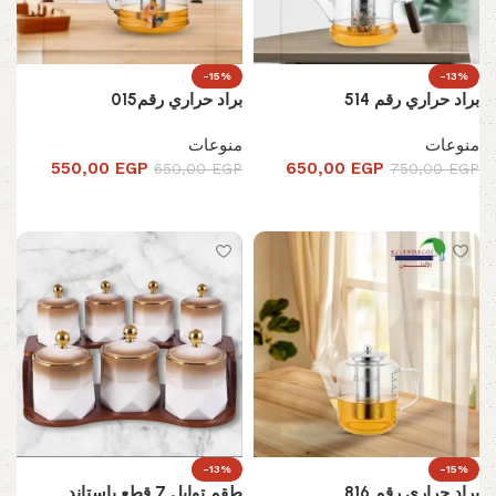
-15%
-13%
براد حراري رقم 514
براد حراري رقم015
منوعات
منوعات
550,00
EGP
650,00
EGP
650,00
EGP
750,00
EGP
إضافة إلى السلة
تحديد أحد الخيارات
-13%
-15%
براد حراري رقم 816
طقم توابل 7 قطع باستاند