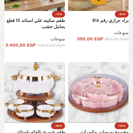
-11%
-15%
براد حراري رقم 816
طقم سكينه علي استاند 10 قطع
بحامل خشب
منوعات
EGP
550,00
منوعات
650,00
EGP
3.400,00
EGP
3.800,00
EGP
إضافة إلى السلة
إضافة إلى السلة
-18%
-19%
مقسمة بورسلين مكسرات
طقم شوربة بالحله باستاند