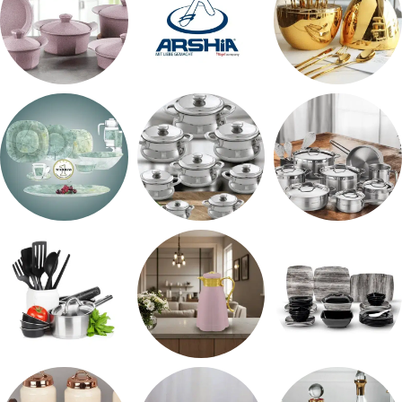
اطقم معالق
ARSHiA
حلل جرانيت
طقم استالس
حلل المونيا
طقم اوكروبال
طقم ميلامين
ترمس شاي
رفايع المطبخ