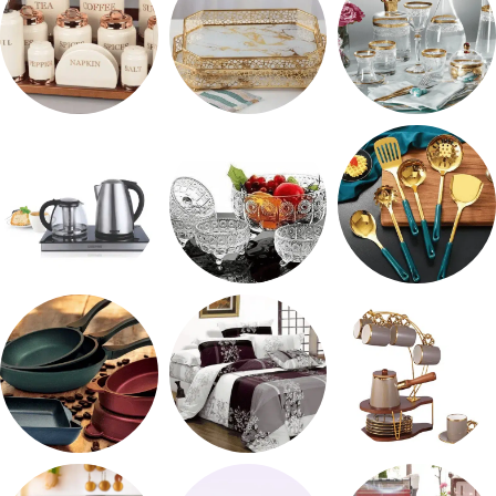
شربات وكاسات
صواني تقديم
طقم توابل
طقم توزيع
طقم خشاف
ادوات كهربائية
طقم قهوه وشاي
مفروشات
مقلايه وطاجن