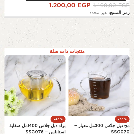
1.200,00
EGP
1.400,00
EGP
رمز المنتج:
غير محدد
منتجات ذات صلة
-40%
-50%
مج دبل جلاس 300مل معيار –
براد دبل جلاس 1400مل صفاية
SSG070
استانلس – SSG075