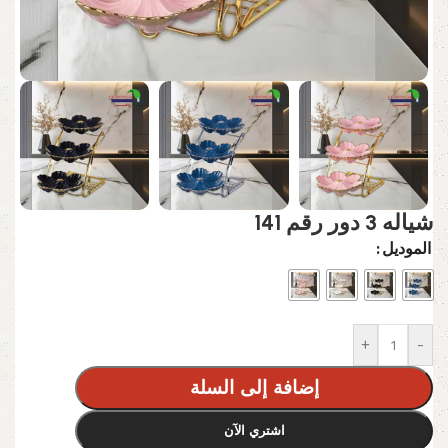
شياله 3 دور رقم 141
الموديل
+
-
إضافة إلى السلة
اشتري الآن