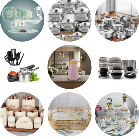
اطقم معالق
ARSHiA
حلل جرانيت
طقم استالس
حلل المونيا
طقم اوكروبال
طقم ميلامين
ترمس شاي
رفايع المطبخ