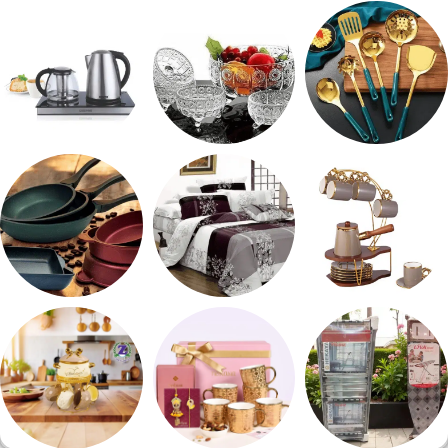
شربات وكاسات
صواني تقديم
طقم توابل
طقم توزيع
طقم خشاف
ادوات كهربائية
طقم قهوه وشاي
مفروشات
مقلايه وطاجن