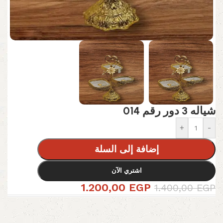
شياله 3 دور رقم 014
+
-
إضافة إلى السلة
اشتري الآن
1.200,00
EGP
1.400,00
EGP