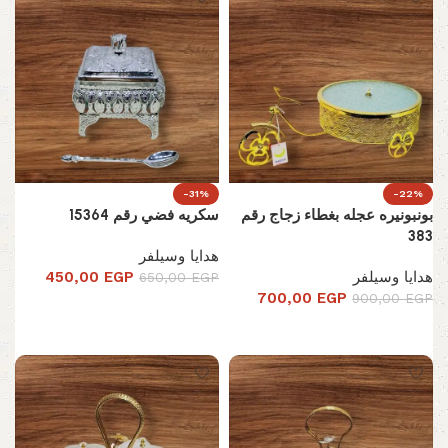
-31%
-22%
بونبونيره عجله بغطاء زجاج رقم
سكريه فضي رقم 15364
383
هدايا وسيلفر
هدايا وسيلفر
EGP
450,00
650,00
EGP
700,00
EGP
900,00
EGP
إضافة إلى السلة
إضافة إلى السلة