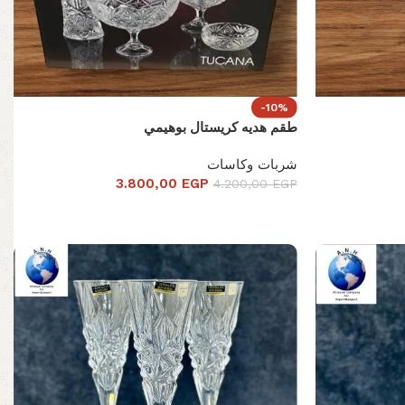
-10%
طقم هديه كريستال بوهيمي
شربات وكاسات
3.800,00
EGP
4.200,00
EGP