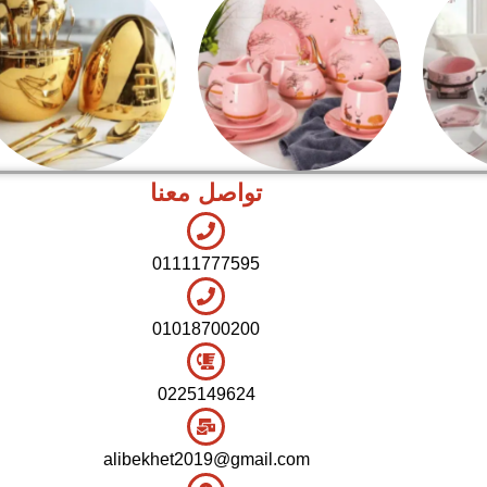
تواصل معنا
شاي بالجاتوه
اطقم معالق
01111777595
01018700200
0225149624
alibekhet2019@gmail.com