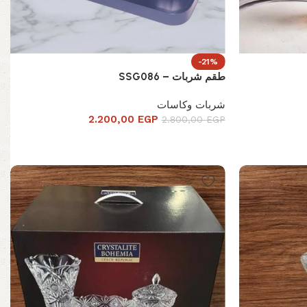
-21%
طقم شربات – SSG086
شربات وكاسات
2.200,00
EGP
2.800,00
EGP