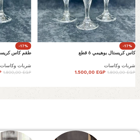
-17%
-17%
كاس كريستال بوهيمي 6 قطع
طقم كاس كريستال 
شربات وكاسات
شربات وكاسات
P
1.500,00
EGP
1.800,00
EGP
1.800,00
EGP
Read More
الصفحة الرئيسية