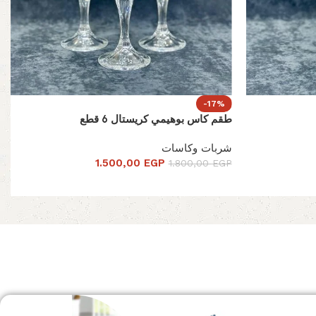
-17%
طقم كاس بوهيمي كريستال 6 قطع
شربات وكاسات
1.500,00
EGP
1.800,00
EGP