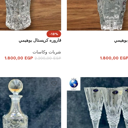
-18%
بوهيمي
قاروره كريستال بوهيمي
شربات وكاسات
1.800,00
EGP
1.800,00
EG
2.200,00
EGP