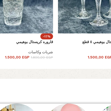
-17%
بوهيمي 6 قطع
قاروره كريستال بوهيمي
شربات وكاسات
1.500,00
EGP
1.500,00
EG
1.800,00
EGP