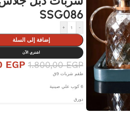
SSG086
+
-
إضافة إلى السلة
اشتري الآن
0
EGP
1.800,00
EGP
طقم شربات 9ق
6 كوب علي صينية
دورق