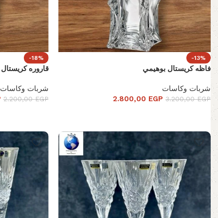
-18%
-13%
فاظه كريستال بوهيمي
قاروره كريستال 
شربات وكاسات
شربات وكاسات
P
2.800,00
EGP
2.200,00
EGP
3.200,00
EGP