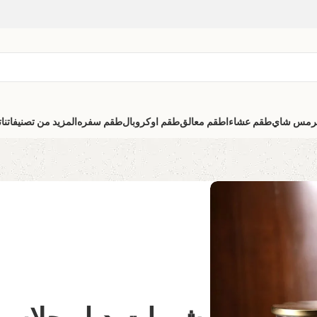
رمس شاي
طقم عشاء
اطقم معالق
طقم اوكروبال
طقم سفره
المزيد من تصنيفاتنا
ت