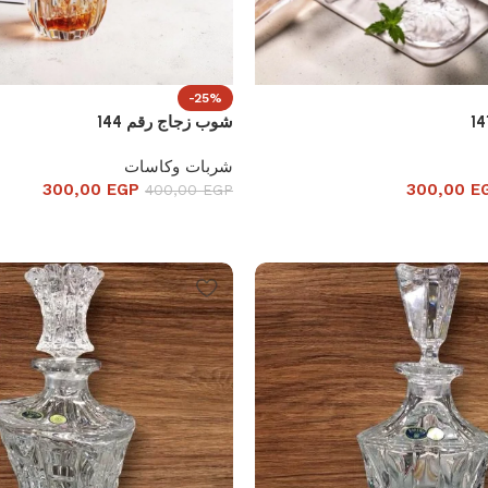
-25%
شوب زجاج رقم 144
شربات وكاسات
300,00
EGP
300,00
E
400,00
EGP