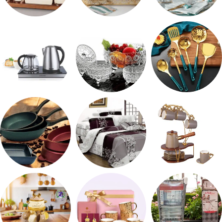
شربات وكاسات
صواني تقديم
طقم توابل
طقم توزيع
طقم خشاف
ادوات كهربائية
طقم قهوه وشاي
مفروشات
مقلايه وطاجن