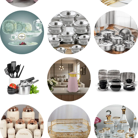
اطقم معالق
ARSHiA
حلل جرانيت
طقم استالس
حلل المونيا
طقم اوكروبال
طقم ميلامين
ترمس شاي
رفايع المطبخ