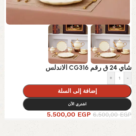
شاي 24 ق رقم CG316 الاندلس
+
-
إضافة إلى السلة
اشتري الآن
5.500,00
EGP
6.500,00
EGP