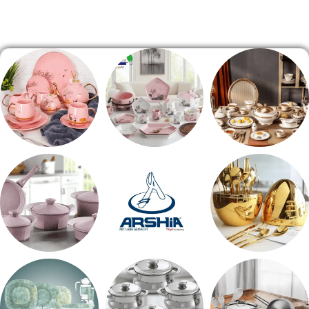
الصفحة الرئيسية
طقم سفره
طقم عشاء
شاي بالجاتوه
اطقم معالق
ARSHiA
حلل جرانيت