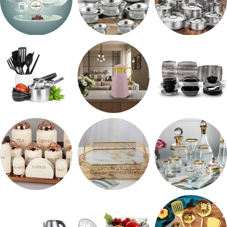
طقم استالس
حلل المونيا
طقم اوكروبال
طقم ميلامين
ترمس شاي
رفايع المطبخ
شربات وكاسات
صواني تقديم
طقم توابل