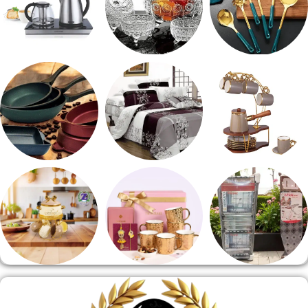
طقم توزيع
طقم خشاف
ادوات كهربائية
طقم قهوه وشاي
مفروشات
مقلايه وطاجن
منشر وطربيزه
هدايا وسيلفر
منوعات