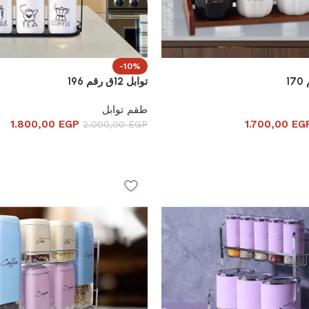
-10%
توابل 12ق رقم 196
طقم توابل
1.800,00
EGP
1.700,00
EG
2.000,00
EGP