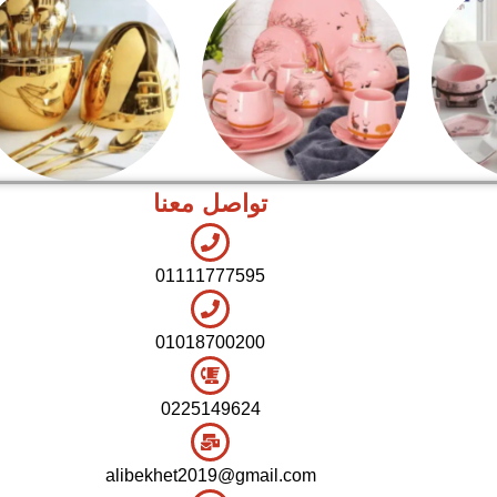
تواصل معنا
شاي بالجاتوه
اطقم معالق
01111777595
01018700200
0225149624
alibekhet2019@gmail.com