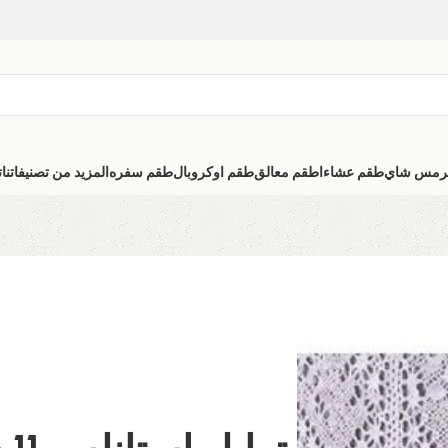
رمس شاي
طقم عشاء
اطقم معالق
طقم اوكروبال
طقم سفره
المزيد من تصنيفاتنا
ت