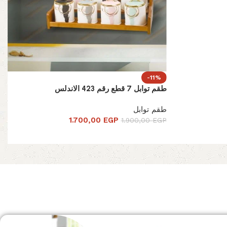
-11%
طقم توابل 7 قطع رقم 423 الاندلس
طقم توابل
1.700,00
EGP
1.900,00
EGP