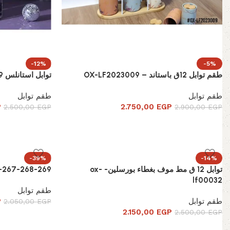
-12%
-5%
طقم توابل 12ق باستاند – OX-LF2023009
توابل استانلس 9 ق 299300301302 (Copy)
طقم توابل
طقم توابل
P
2.750,00
EGP
2.500,00
EGP
2.900,00
EGP
-39%
-14%
توابل 12 ق مط موف بغطاء بورسلين- ox-
266-267-268-269 توابل 13ق استا
lf00032
طقم توابل
طقم توابل
P
2.050,00
EGP
2.150,00
EGP
2.500,00
EGP