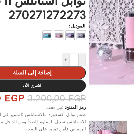
توابل 
270271272273
الموديل
+
-
إضافة إلى السلة
اشتري الآن
0
EGP
3.200,00
EGP
رمز المنتج:
غير محدد
طقم توابل أكسفورد #الاستانلس ؛المميز فى ا
الاستانلس ستيل المقاوم للصدأ ومن الداخل من
الرصاص فآمن تماما على الصحة