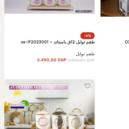
-6%
طقم توابل 12ق باستاند – ox-lf2023001
طقم توابل
2.450,00
EGP
2.600,00
EGP