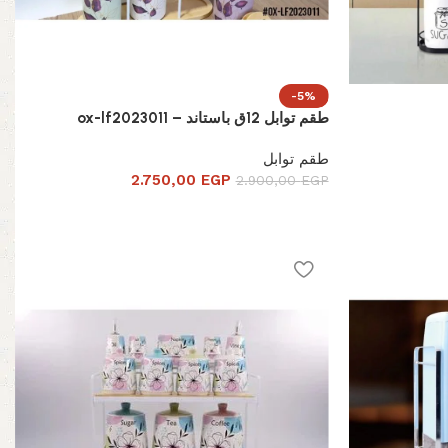
-5%
طقم توابل 12ق باستاند – ox-lf2023011
طقم توابل
2.750,00
EGP
2.900,00
EGP