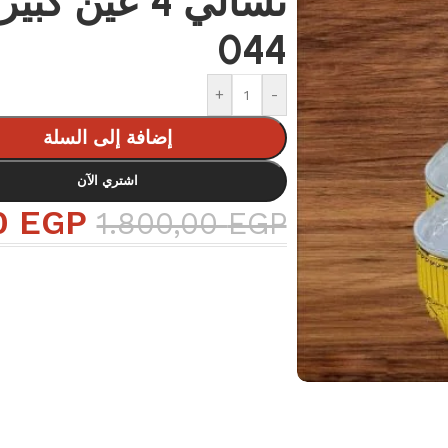
تسالي 4 عين ك
044
+
-
إضافة إلى السلة
اشتري الآن
0
EGP
1.800,00
EGP