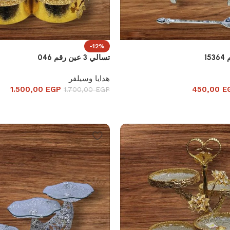
-12%
1
تسالي 3 عين رقم 046
هدايا وسيلفر
1.500,00
EGP
450,00
E
1.700,00
EGP