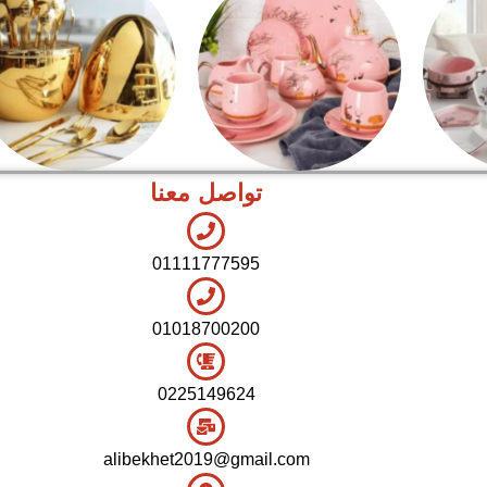
تواصل معنا
شاي بالجاتوه
اطقم معالق
01111777595
01018700200
0225149624
alibekhet2019@gmail.com