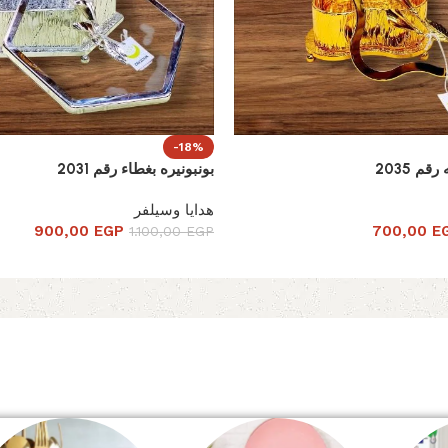
-18%
قم 2035
بونبونيره بغطاء رقم 2031
هدايا وسيلفر
900,00
EGP
700,00
E
1.100,00
EGP