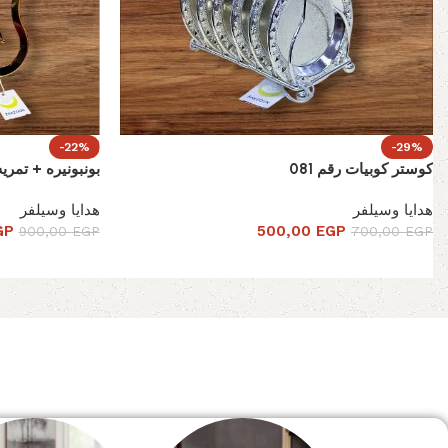
-22%
-29%
كوستر كوبيات رقم 081
بونبونيره + تمريه ر
هدايا وسيلفر
هدايا وسيلفر
GP
500,00
EGP
900,00
EGP
700,00
EGP
Read More
الصفحة الرئيسية