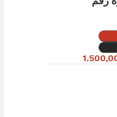
بيره رقم
1.500,0