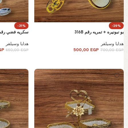
-31%
-29%
بو نبونيره + تمريه رقم 316B
سكريه فضي رقم 5364
هدايا وسيلفر
هدايا وسيلفر
GP
500,00
EGP
650,00
EGP
700,00
EGP