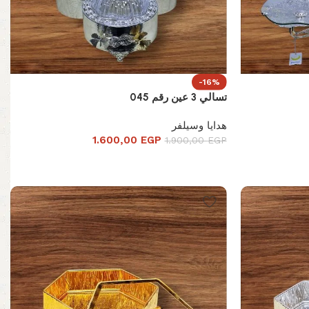
-16%
تسالي 3 عين رقم 045
هدايا وسيلفر
1.600,00
EGP
1.900,00
EGP