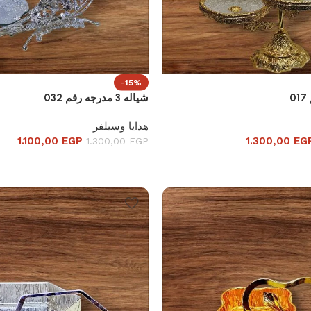
-15%
شياله 3 مدرجه رقم 032
هدايا وسيلفر
1.100,00
EGP
1.300,00
EG
1.300,00
EGP