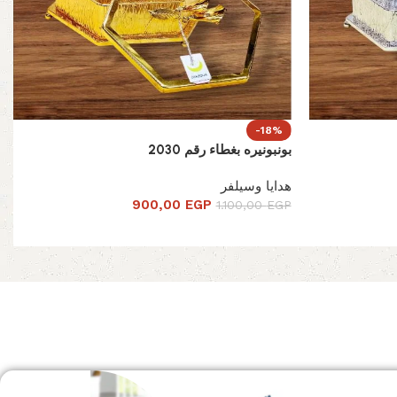
-18%
بونبونيره بغطاء رقم 2030
هدايا وسيلفر
900,00
EGP
1.100,00
EGP