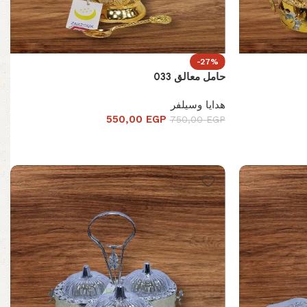
-27%
حامل معالق 033
هدايا وسيلفر
550,00
EGP
750,00
EGP