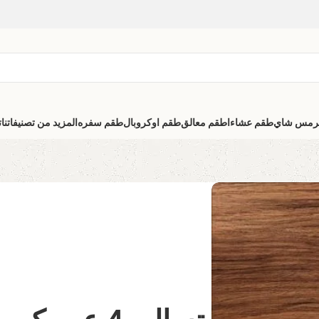
رمس شاي
طقم عشاء
اطقم معالق
طقم اوكروبال
طقم سفره
المزيد من تصنيفاتنا
ت