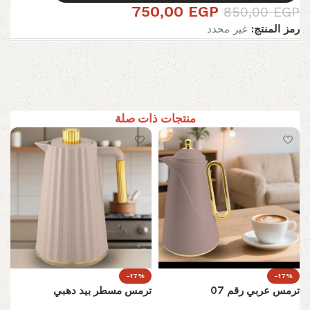
750,00
EGP
850,00
EGP
رمز المنتج:
غير محدد
منتجات ذات صلة
-17%
-17%
ترمس عربي رقم 07
ترمس مسطر بيد دهبي