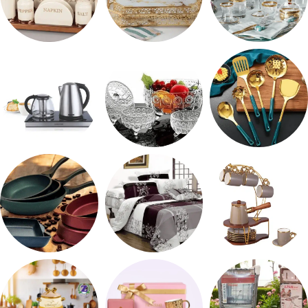
شربات وكاسات
صواني تقديم
طقم توابل
طقم توزيع
طقم خشاف
ادوات كهربائية
طقم قهوه وشاي
مفروشات
مقلايه وطاجن