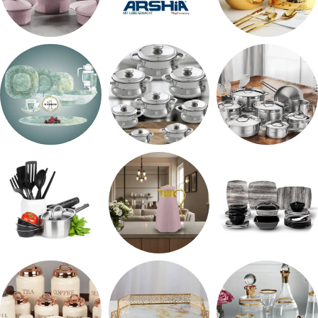
اطقم معالق
ARSHiA
حلل جرانيت
طقم استالس
حلل المونيا
طقم اوكروبال
طقم ميلامين
ترمس شاي
رفايع المطبخ