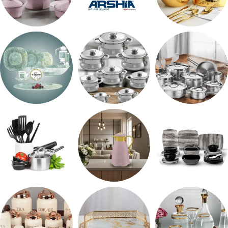
اطقم معالق
ARSHiA
حلل جرانيت
طقم استالس
حلل المونيا
طقم اوكروبال
طقم ميلامين
ترمس شاي
رفايع المطبخ