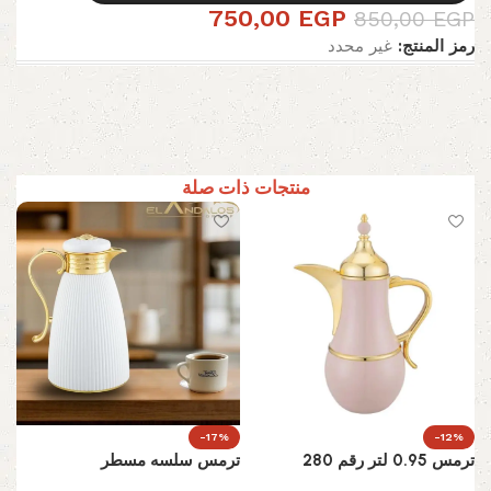
750,00
EGP
850,00
EGP
رمز المنتج:
غير محدد
منتجات ذات صلة
-17%
-12%
ترمس 0.95 لتر رقم 280
ترمس سلسه مسطر