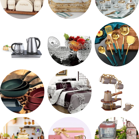
شربات وكاسات
صواني تقديم
طقم توابل
طقم توزيع
طقم خشاف
ادوات كهربائية
طقم قهوه وشاي
مفروشات
مقلايه وطاجن