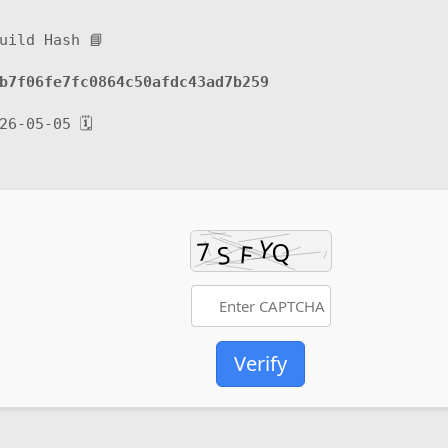
📘 Build Hash:
b7f06fe7fc0864c50afdc43ad7b259
🗓 2026-05-05
Verify