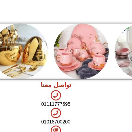
تواصل معنا
شاي بالجاتوه
اطقم معالق
01111777595
01018700200