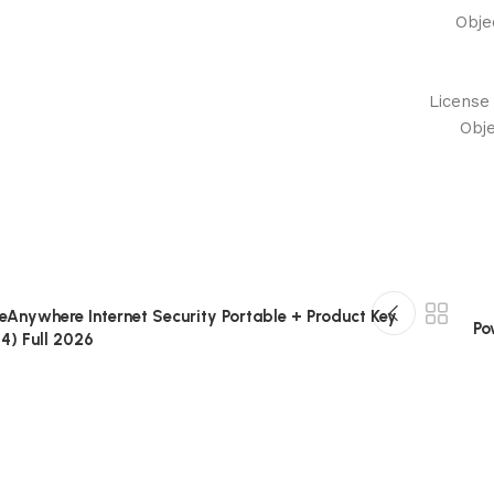
Obje
License
Obje
Anywhere Internet Security Portable + Product Key
Po
4) Full 2026