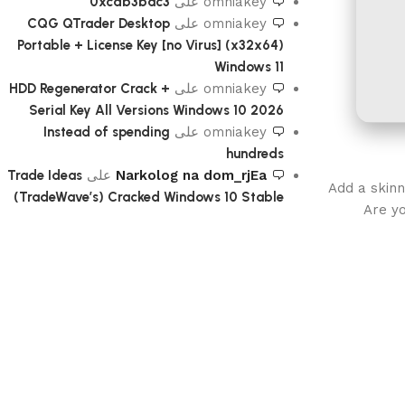
omniakey
على
0xcdb3bac3
omniakey
على
CQG QTrader Desktop
Portable + License Key [no Virus] (x32x64)
Windows 11
omniakey
على
HDD Regenerator Crack +
Serial Key All Versions Windows 10 2026
omniakey
على
Instead of spending
hundreds
Narkolog na dom_rjEa
على
Trade Ideas
Add a skinn
(TradeWave’s) Cracked Windows 10 Stable
Are yo