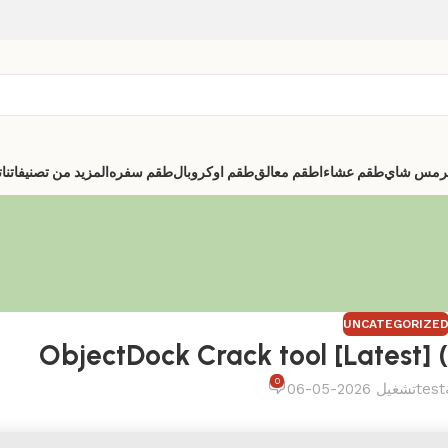
رمس شاي
طقم عشاء
اطقم معالق
طقم اوكروبال
طقم سفره
المزيد من تصنيفاتنا
ت
UNCATEGORIZE
ObjectDock Crack tool [Latest] (
0
test
تشغيل 2026-05-06