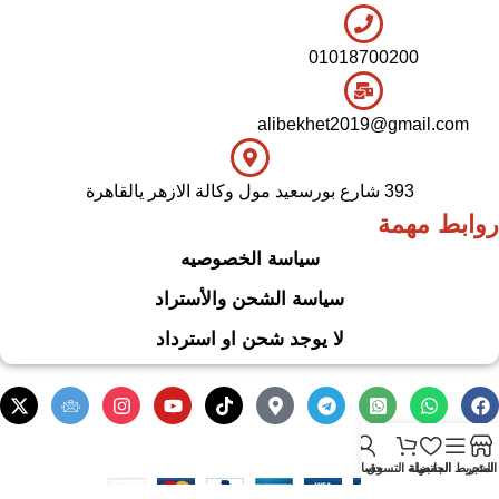
01018700200
alibekhet2019@gmail.com
393 شارع بورسعيد مول وكالة الازهر يالقاهرة
روابط مهمة
سياسة الخصوصيه
سياسة الشحن والأستراد
لا يوجد شحن او استرداد
.
Based on
WoodMart
theme
2024
WooCommerce Themes
المتجر
الشريط الجانبي
المفضلة
سلة التسوق
حسابي