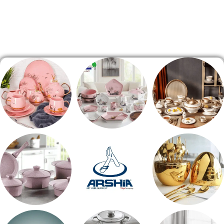
الصفحة الرئيسية
طقم سفره
طقم عشاء
شاي بالجاتوه
اطقم معالق
ARSHiA
حلل جرانيت