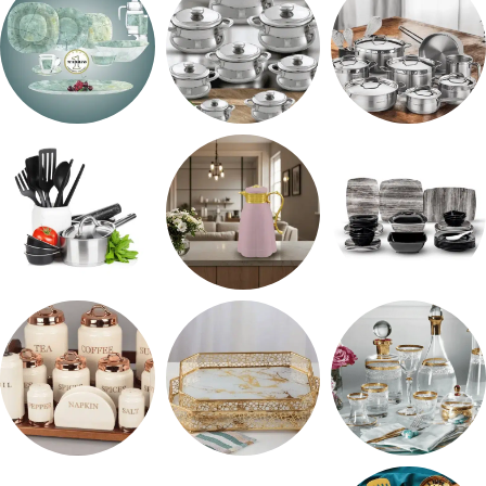
طقم استالس
حلل المونيا
طقم اوكروبال
طقم ميلامين
ترمس شاي
رفايع المطبخ
شربات وكاسات
صواني تقديم
طقم توابل