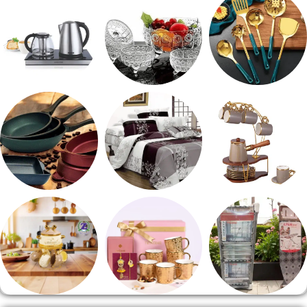
طقم توزيع
طقم خشاف
ادوات كهربائية
طقم قهوه وشاي
مفروشات
مقلايه وطاجن