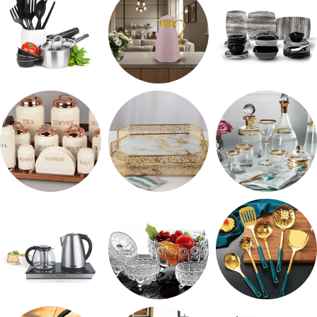
طقم ميلامين
ترمس شاي
رفايع المطبخ
شربات وكاسات
صواني تقديم
طقم توابل
طقم توزيع
طقم خشاف
ادوات كهربائية