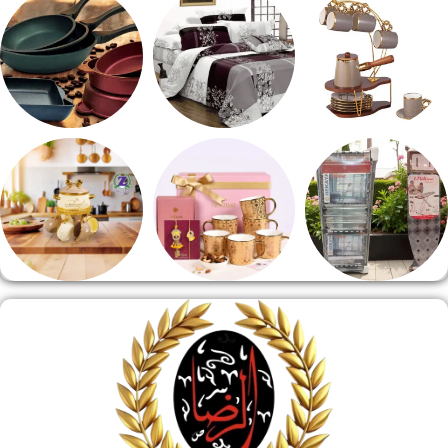
طقم قهوه وشاي
مفروشات
مقلايه وطاجن
منشر وطربيزه
هدايا وسيلفر
منوعات