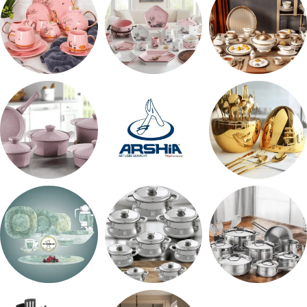
طقم سفره
طقم عشاء
شاي بالجاتوه
اطقم معالق
ARSHiA
حلل جرانيت
طقم استالس
حلل المونيا
طقم اوكروبال