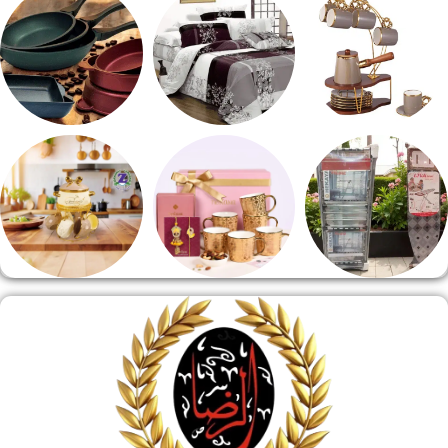
طقم قهوه وشاي
مفروشات
مقلايه وطاجن
منشر وطربيزه
هدايا وسيلفر
منوعات