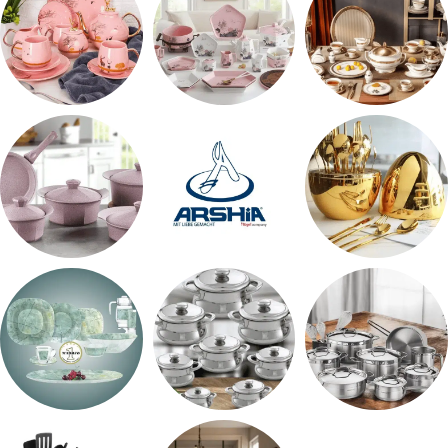
طقم سفره
طقم عشاء
شاي بالجاتوه
اطقم معالق
ARSHiA
حلل جرانيت
طقم استالس
حلل المونيا
طقم اوكروبال