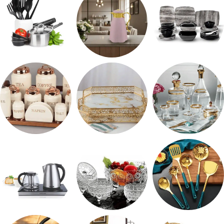
طقم ميلامين
ترمس شاي
رفايع المطبخ
شربات وكاسات
صواني تقديم
طقم توابل
طقم توزيع
طقم خشاف
ادوات كهربائية