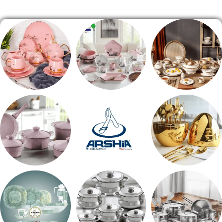
الصفحة الرئيسية
طقم سفره
طقم عشاء
شاي بالجاتوه
اطقم معالق
ARSHiA
حلل جرانيت