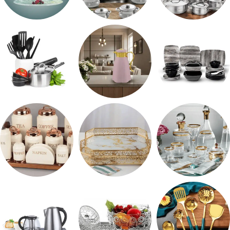
طقم استالس
حلل المونيا
طقم اوكروبال
طقم ميلامين
ترمس شاي
رفايع المطبخ
شربات وكاسات
صواني تقديم
طقم توابل