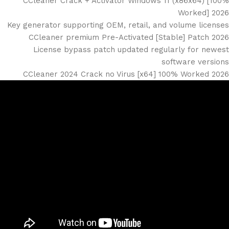
CCleaner Crack + Activator Windows 11 (x86x64) [100%
Worked] 2026
Key generator supporting OEM, retail, and volume licenses
CCleaner premium Pre-Activated [Stable] Patch 2026
License bypass patch updated regularly for newest
software versions
CCleaner 2024 Crack no Virus [x64] 100% Worked 2026