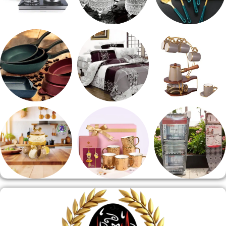
طقم توزيع
طقم خشاف
ادوات كهربائية
طقم قهوه وشاي
مفروشات
مقلايه وطاجن
منشر وطربيزه
هدايا وسيلفر
منوعات