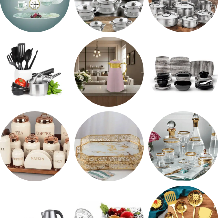
طقم استالس
حلل المونيا
طقم اوكروبال
طقم ميلامين
ترمس شاي
رفايع المطبخ
شربات وكاسات
صواني تقديم
طقم توابل