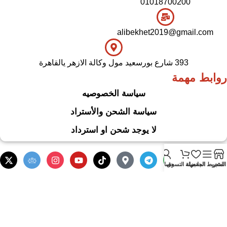
01018700200
alibekhet2019@gmail.com
393 شارع بورسعيد مول وكالة الازهر يالقاهرة
روابط مهمة
سياسة الخصوصيه
سياسة الشحن والأستراد
لا يوجد شحن او استرداد
المتجر
الشريط الجانبي
المفضلة
سلة التسوق
حسابي
.
Based on
WoodMart
theme
2024
WooCommerce Themes