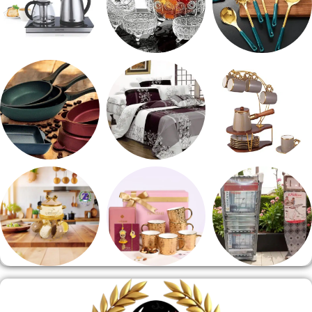
طقم توزيع
طقم خشاف
ادوات كهربائية
طقم قهوه وشاي
مفروشات
مقلايه وطاجن
منشر وطربيزه
هدايا وسيلفر
منوعات